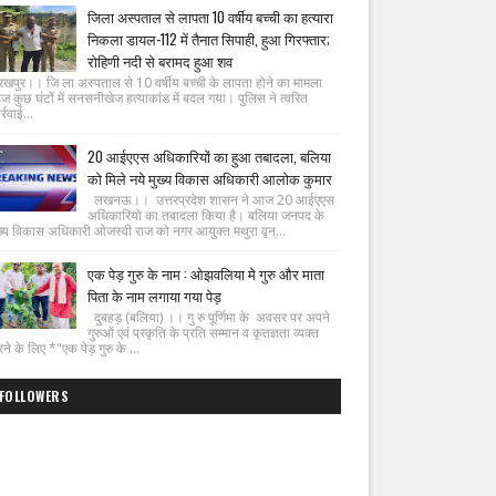
जिला अस्पताल से लापता 10 वर्षीय बच्ची का हत्यारा
निकला डायल-112 में तैनात सिपाही, हुआ गिरफ्तार;
रोहिणी नदी से बरामद हुआ शव
रखपुर।। जि ला अस्पताल से 10 वर्षीय बच्ची के लापता होने का मामला
ज कुछ घंटों में सनसनीखेज हत्याकांड में बदल गया। पुलिस ने त्वरित
्रवाई...
20 आईएएस अधिकारियों का हुआ तबादला, बलिया
को मिले नये मुख्य विकास अधिकारी आलोक कुमार
लखनऊ।। उत्तरप्रदेश शासन ने आज 20 आईएएस
अधिकारियो का तबादला किया है। बलिया जनपद के
ख्य विकास अधिकारी ओजस्वी राज को नगर आयुक्त मथुरा वृन्...
एक पेड़ गुरु के नाम : ओझवलिया मे गुरु और माता
पिता के नाम लगाया गया पेड़
दुबहड़ (बलिया) ।। गु रु पूर्णिमा के अवसर पर अपने
गुरुओं एवं प्रकृति के प्रति सम्मान व कृतज्ञता व्यक्त
ने के लिए *"एक पेड़ गुरु के ...
FOLLOWERS