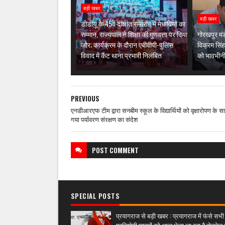
बड़ी खबर
बड़ी खबर
डीडीयू के 45वें दीक्षांत समारोह में मेधावियों का
सम्मान, राज्यपाल ने शिक्षा की गुणवत्ता पर दिया
गोरखपुर मंड
जोर; कार्यक्रम के दौरान एबीवीपी-पुलिस
विक्रम सिंह
विवाद में कैंट थाना प्रभारी निलंबित
को भावभीनी
PREVIOUS
एनडीआरएफ टीम द्वारा सनबीम स्कूल के विद्यार्थियों को वृक्षारोपण के स
गया पर्यावरण संरक्षण का संदेश
POST
COMMENT
SPECIAL POSTS
प्रयागराज से बड़ी खबर : प्रयागराज में फंसे सभी