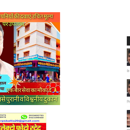
के
गि