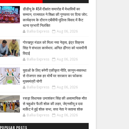
डीडीयू के 45वें दीक्षांत समारोह में मेधावियों का
सम्मान, राज्यपाल ने शिक्षा की गुणवत्ता पर दिया जोर;
कार्यक्रम के दौरान एबीवीपी-पुलिस विवाद में कैंट
थाना प्रभारी निलंबित
Ballia Express
Aug 06, 2026
गोरखपुर मंडल को मिला नया नेतृत्व, इंद्र विक्रम
सिंह ने संभाला कार्यभार; अनिल ढींगरा को भावभीनी
विदाई
Ballia Express
Aug 06, 2026
युवाओं के लिए बनेगी एकीकृत नीति, कानून-व्यवस्था
से रोजगार तक हर मोर्चे पर सरकार का फोकस:
मुख्यमंत्री योगी
Ballia Express
Aug 06, 2026
रसड़ा विधायक उमाशंकर सिंह की असामायिक मौत
से चहुओर फैली शोक की लहर, जेएनसीयू व दवा
मार्केट मे हुई शोक सभा, सपा नेता ने जताया शोक
Ballia Express
Aug 06, 2026
POPULAR POSTS