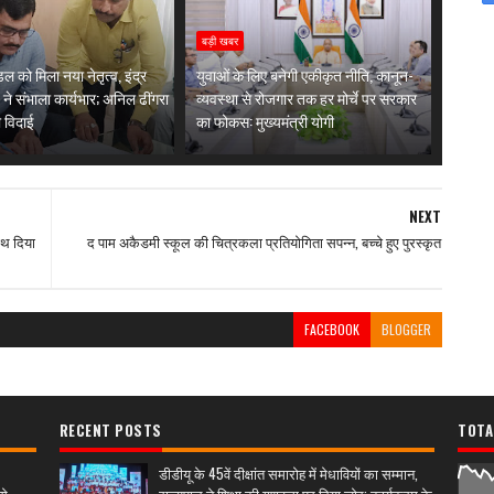
बड़ी खबर
ल को मिला नया नेतृत्व, इंद्र
युवाओं के लिए बनेगी एकीकृत नीति, कानून-
 ने संभाला कार्यभार; अनिल ढींगरा
व्यवस्था से रोजगार तक हर मोर्चे पर सरकार
 विदाई
का फोकस: मुख्यमंत्री योगी
NEXT
ाथ दिया
द पाम अकैडमी स्कूल की चित्रकला प्रतियोगिता सपन्न, बच्चे हुए पुरस्कृत
FACEBOOK
BLOGGER
RECENT POSTS
TOTA
डीडीयू के 45वें दीक्षांत समारोह में मेधावियों का सम्मान,