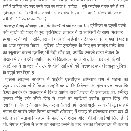
होती है साजिश और प्यार करने वाला बन जाता है, कातिल । यूूपी एसटीएफ ने एक ऐसे ही हाई
प्रोफाइल मर्डर मिस्ट्री से आज पर्दा उठा कर शहर के एक नामी आरोपी डॉक्टर और उसके
साथियों को गिरफ्तार कर लिया है ।
प्रेमिका से दूसरी पत्‍नी
गोरखपुर में हाई प्रोफाइल एक मर्डर मिस्ट्री से पर्दा उठ गया है ।
बनी युवती की शहर के एक प्रतिष्ठित डाक्‍टर ने दो साथियों के साथ मिलकर
हत्‍या कर दी थी । सर्विलांस की मदद से आईजी एसटीएफ अमिताभ यश ने घटना
का आज खुलासा किया । पुलिस और एसटीएफ के लिए इस ब्‍लाइंड मर्डर केस
का खुलासा करना इसलिए भी टेढ़ी खीर था, क्‍योंकि उसकी हत्‍या नेपाल के
पोखरा में शराब और नशीला पदार्थ खिलाकर पहाड़ से ढकेल कर की गई थी ।
एसटीएफ ने डाक्‍टर और उसके दोनों साथियों को गिरफ्तार कर गोरखपुर पुलिस
के सुपुर्द कर दिया है ।
पुलिस लाइन्‍स सभागार में आईजी एसटीएफ अमिताभ यश ने घटना का
खुलासा
प्रेसवार्ता में किया. उन्‍होंने बताया कि विवेचना के दौरान पता चला कि
कैण्‍ट इलाके के दाऊदपुर में स्थित आर्यन हास्‍िपटल के संचालक डा. धर्मेन्‍द्र
प्रताप सिंह उर्फ डीपी सिंह ने अपने दो साथियों प्रमोद कुमार सिंह और
देशदीपक निषाद के साथ मिलकर राजेश्‍वरी उर्फ राखी श्रीवास्‍तव की जून माह में
नेपाल के सारंग कोट जिला कास्‍की (पोखरा) में पहाड़ से धकेलकर हत्‍या कर दी
थी. उन्‍होंने बताया कि हत्‍या के पहले उसे शराब और नशीली दवाई भी खिलाई गई
थी. नेपाल पुलिस ने लाश को बरामद करने के बाद उसका पोस्‍टमार्टम भी कराया
था ।