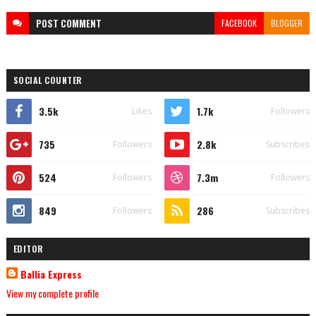
POST
COMMENT
FACEBOOK
BLOGGER
SOCIAL COUNTER
3.5k
1.7k
Likes
Followers
735
2.8k
Followers
Subscribes
524
7.3m
Followers
Followers
849
286
Followers
Subscribes
EDITOR
Ballia Express
View my complete profile