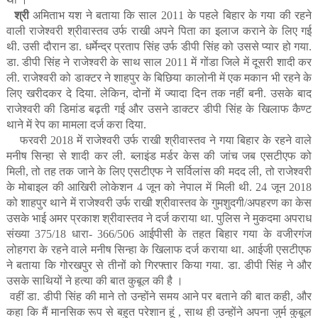
श्री
अमिताभ यश ने बताया कि साल 2011 के पहले बिहार के गया की रहने
वाली राजेश्‍वरी श्रीवास्‍तव उर्फ राखी अपने पिता का इलाज कराने के लिए गई
थी. उसी दौरान डा. धर्मेन्‍द्र प्रताप सिंह उर्फ डीपी सिंह को उससे प्‍यार हो गया.
डा. डीपी सिंह ने राजेश्‍वरी के साथ साल 2011 में गोंडा जिले में दूसरी शादी कर
ली. राजेश्‍वरी को डाक्‍टर ने शाहपुर के बिछिया कालोनी में एक मकान भी रहने के
लिए खरीदकर दे दिया. लेकिन, दोनों में ज्‍यादा दिन तक नहीं बनी. उसके बाद
राजेश्‍वरी की डिमांड बढ़ती गई और उसने डाक्‍टर डीपी सिंह के खिलाफ कैण्‍ट
थाने में रेप का मामला दर्ज करा दिया.
फरवरी 2018 में राजेश्‍वरी उर्फ राखी श्रीवास्‍तव ने गया बिहार के रहने वाले
मनीष सिन्‍हा से शादी कर ली. ब्‍लाइंड मर्डर केस की जांच जब एसटीएफ को
मिली, तो तह तक जाने के लिए एसटीएफ ने सर्विलांस की मदद ली, तो राजेश्‍वरी
के मोबाइल की आखिरी लोकेशन 4 जून को नेपाल में मिली थी. 24 जून 2018
को शाहपुर थाने में राजेश्‍वरी उर्फ राखी श्रीवास्‍तव के गुमशुदगी/अपहरण का केस
उसके भाई अमर प्रकाश श्रीवास्‍तव ने दर्ज कराया था. पुलिस ने मुकदमा अपराध
संख्‍या 375/18 धारा- 366/506 आईपीसी के तहत बिहार गया के वजीरगंज
लोहगरा के रहने वाले मनीष सिन्‍हा के खिलाफ दर्ज कराया था. आईजी एसटीएफ
ने बताया कि गोरखपुर से तीनों को गिरफ्तार किया गया. डा. डीपी सिंह ने और
उसके साथियों ने हत्‍या की बात कुबूल की है ।
वहीं डा. डीपी सिंह की माने तो उन्होंने समय आने पर बताने की बात कही, और
कहा कि मैं मानसिक रूप से बहुत परेशान हूं , साथ ही उन्होंने
अपना जुर्म कुबूल