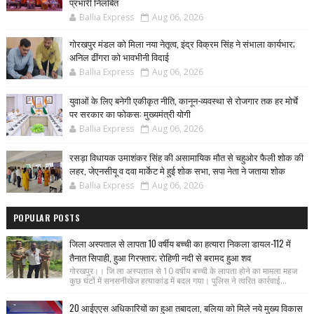
प्रभारी निलंबित
Ballia Express
Aug 06, 2026
गोरखपुर मंडल को मिला नया नेतृत्व, इंद्र विक्रम सिंह ने संभाला कार्यभार;
अनिल ढींगरा को भावभीनी विदाई
Ballia Express
Aug 06, 2026
युवाओं के लिए बनेगी एकीकृत नीति, कानून-व्यवस्था से रोजगार तक हर मोर्चे
पर सरकार का फोकस: मुख्यमंत्री योगी
Ballia Express
Aug 06, 2026
रसड़ा विधायक उमाशंकर सिंह की असामायिक मौत से चहुओर फैली शोक की
लहर, जेएनसीयू व दवा मार्केट मे हुई शोक सभा, सपा नेता ने जताया शोक
Ballia Express
Aug 06, 2026
POPULAR POSTS
जिला अस्पताल से लापता 10 वर्षीय बच्ची का हत्यारा निकला डायल-112 में
तैनात सिपाही, हुआ गिरफ्तार; रोहिणी नदी से बरामद हुआ शव
गोरखपुर।। जि ला अस्पताल से 10 वर्षीय बच्ची के लापता होने का मामला महज
कुछ घंटों में सनसनीखेज हत्याकांड में बदल गया। पुलिस ने त्वरित कार्रवाई...
20 आईएएस अधिकारियों का हुआ तबादला, बलिया को मिले नये मुख्य विकास