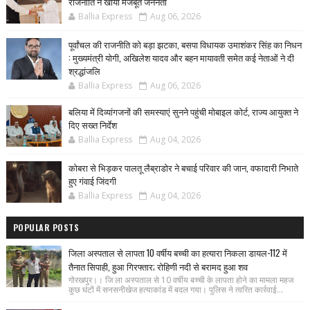
राजनीति ने खोया मजबूत जननेता
Ballia Express
Aug 06, 2026
पूर्वांचल की राजनीति को बड़ा झटका, बसपा विधायक उमाशंकर सिंह का निधन
: मुख्यमंत्री योगी, अखिलेश यादव और बहन मायावती समेत कई नेताओं ने दी
श्रद्धांजलि
Ballia Express
Aug 06, 2026
बलिया में दिव्यांगजनों की समस्याएं सुनने पहुंची मोबाइल कोर्ट, राज्य आयुक्त ने
दिए सख्त निर्देश
Ballia Express
Aug 04, 2026
कोबरा से भिड़कर पालतू लैब्राडोर ने बचाई परिवार की जान, वफादारी निभाते
हुए गंवाई जिंदगी
Ballia Express
Aug 04, 2026
POPULAR POSTS
जिला अस्पताल से लापता 10 वर्षीय बच्ची का हत्यारा निकला डायल-112 में
तैनात सिपाही, हुआ गिरफ्तार; रोहिणी नदी से बरामद हुआ शव
गोरखपुर।। जि ला अस्पताल से 10 वर्षीय बच्ची के लापता होने का मामला महज
कुछ घंटों में सनसनीखेज हत्याकांड में बदल गया। पुलिस ने त्वरित कार्रवाई...