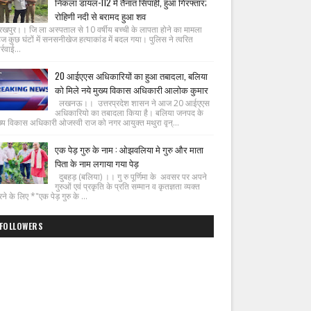
निकला डायल-112 में तैनात सिपाही, हुआ गिरफ्तार;
रोहिणी नदी से बरामद हुआ शव
रखपुर।। जि ला अस्पताल से 10 वर्षीय बच्ची के लापता होने का मामला
ज कुछ घंटों में सनसनीखेज हत्याकांड में बदल गया। पुलिस ने त्वरित
्रवाई...
20 आईएएस अधिकारियों का हुआ तबादला, बलिया
को मिले नये मुख्य विकास अधिकारी आलोक कुमार
लखनऊ।। उत्तरप्रदेश शासन ने आज 20 आईएएस
अधिकारियो का तबादला किया है। बलिया जनपद के
ख्य विकास अधिकारी ओजस्वी राज को नगर आयुक्त मथुरा वृन्...
एक पेड़ गुरु के नाम : ओझवलिया मे गुरु और माता
पिता के नाम लगाया गया पेड़
दुबहड़ (बलिया) ।। गु रु पूर्णिमा के अवसर पर अपने
गुरुओं एवं प्रकृति के प्रति सम्मान व कृतज्ञता व्यक्त
ने के लिए *"एक पेड़ गुरु के ...
FOLLOWERS