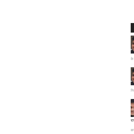
के
गि
रा
दत
कर