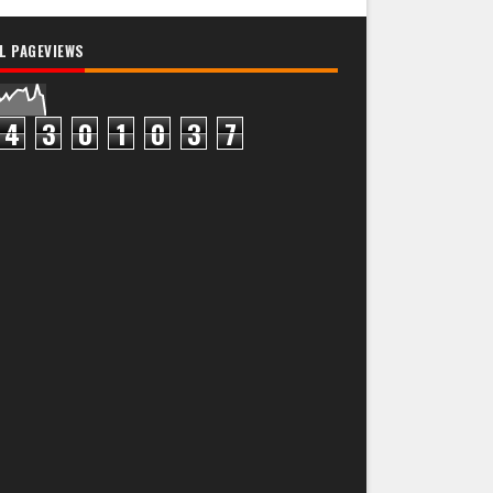
L PAGEVIEWS
4
3
0
1
0
3
7