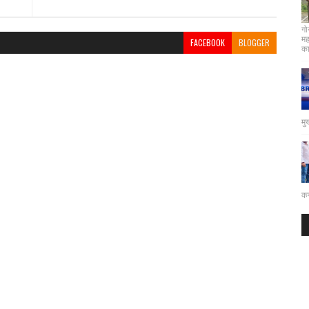
गो
मह
FACEBOOK
BLOGGER
कार
मु
कर