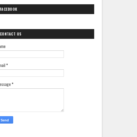
FACEBOOK
CONTACT US
ame
mail
*
essage
*