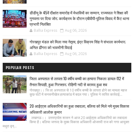
डीडीयू के 45वें दीक्षांत समारोह में मेधावियों का सम्मान, राज्यपाल ने शिक्षा की
गुणवत्ता पर दिया जोर; कार्यक्रम के दौरान एबीवीपी-पुलिस विवाद में कैंट थाना
प्रभारी निलंबित
Ballia Express
Aug 06, 2026
गोरखपुर मंडल को मिला नया नेतृत्व, इंद्र विक्रम सिंह ने संभाला कार्यभार;
अनिल ढींगरा को भावभीनी विदाई
Ballia Express
Aug 06, 2026
POPULAR POSTS
जिला अस्पताल से लापता 10 वर्षीय बच्ची का हत्यारा निकला डायल-112 में
तैनात सिपाही, हुआ गिरफ्तार; रोहिणी नदी से बरामद हुआ शव
गोरखपुर।। जि ला अस्पताल से 10 वर्षीय बच्ची के लापता होने का मामला महज
कुछ घंटों में सनसनीखेज हत्याकांड में बदल गया। पुलिस ने त्वरित कार्रवाई...
20 आईएएस अधिकारियों का हुआ तबादला, बलिया को मिले नये मुख्य विकास
अधिकारी आलोक कुमार
लखनऊ।। उत्तरप्रदेश शासन ने आज 20 आईएएस अधिकारियो का तबादला
किया है। बलिया जनपद के मुख्य विकास अधिकारी ओजस्वी राज को नगर आयुक्त
मथुरा वृन्...