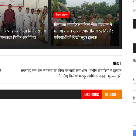
रा
दत
कर
जिला जवार
विनायक सामाजिक महिला सेवा संस्थान ने
पान सप्ताह पर जिला चिकित्सालय
मनाया सावन उत्सव, भारतीय संस्कृति और
 जागरूकता शिविर आयोजित
परंपराओं की दिखी सुंदर झलक
N
NEXT
े
घबराइए मत, हर समस्या का होगा प्रभावी समाधान : गंभीर बीमारियों में इलाज
के लिए मिलेगी भरपूर आर्थिक मदद - मुख्यमंत्री
E
FACEBOOK
BLOGGER
M