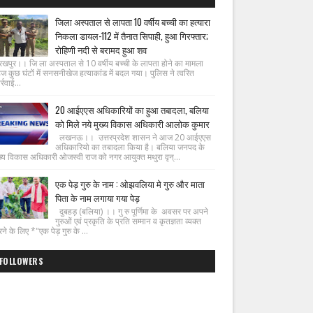
जिला अस्पताल से लापता 10 वर्षीय बच्ची का हत्यारा
निकला डायल-112 में तैनात सिपाही, हुआ गिरफ्तार;
रोहिणी नदी से बरामद हुआ शव
रखपुर।। जि ला अस्पताल से 10 वर्षीय बच्ची के लापता होने का मामला
ज कुछ घंटों में सनसनीखेज हत्याकांड में बदल गया। पुलिस ने त्वरित
्रवाई...
20 आईएएस अधिकारियों का हुआ तबादला, बलिया
को मिले नये मुख्य विकास अधिकारी आलोक कुमार
लखनऊ।। उत्तरप्रदेश शासन ने आज 20 आईएएस
अधिकारियो का तबादला किया है। बलिया जनपद के
ख्य विकास अधिकारी ओजस्वी राज को नगर आयुक्त मथुरा वृन्...
एक पेड़ गुरु के नाम : ओझवलिया मे गुरु और माता
पिता के नाम लगाया गया पेड़
दुबहड़ (बलिया) ।। गु रु पूर्णिमा के अवसर पर अपने
गुरुओं एवं प्रकृति के प्रति सम्मान व कृतज्ञता व्यक्त
ने के लिए *"एक पेड़ गुरु के ...
FOLLOWERS