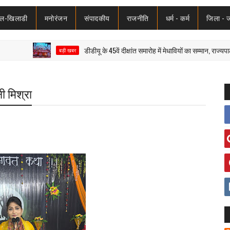
ेल-खिलाडी
मनोरंजन
संपादकीय
राजनीति
धर्म - कर्म
जिला - 
डीडीयू के 45वें दीक्षांत समारोह में मेधावियों का सम्मान, राज्यपाल ने शिक
बड़ी खबर
ी मिश्रा