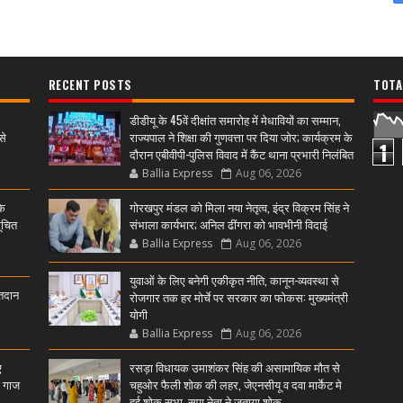
RECENT POSTS
TOTA
डीडीयू के 45वें दीक्षांत समारोह में मेधावियों का सम्मान,
से
राज्यपाल ने शिक्षा की गुणवत्ता पर दिया जोर; कार्यक्रम के
1
दौरान एबीवीपी-पुलिस विवाद में कैंट थाना प्रभारी निलंबित
Ballia Express
Aug 06, 2026
के
गोरखपुर मंडल को मिला नया नेतृत्व, इंद्र विक्रम सिंह ने
ूचित
संभाला कार्यभार; अनिल ढींगरा को भावभीनी विदाई
Ballia Express
Aug 06, 2026
युवाओं के लिए बनेगी एकीकृत नीति, कानून-व्यवस्था से
्तदान
रोजगार तक हर मोर्चे पर सरकार का फोकस: मुख्यमंत्री
योगी
Ballia Express
Aug 06, 2026
ए
रसड़ा विधायक उमाशंकर सिंह की असामायिक मौत से
ी गाज
चहुओर फैली शोक की लहर, जेएनसीयू व दवा मार्केट मे
हुई शोक सभा, सपा नेता ने जताया शोक