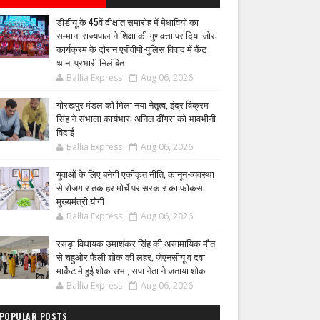
डीडीयू के 45वें दीक्षांत समारोह में मेधावियों का
सम्मान, राज्यपाल ने शिक्षा की गुणवत्ता पर दिया जोर;
कार्यक्रम के दौरान एबीवीपी-पुलिस विवाद में कैंट
थाना प्रभारी निलंबित
Ballia Express
Aug 06, 2026
गोरखपुर मंडल को मिला नया नेतृत्व, इंद्र विक्रम
सिंह ने संभाला कार्यभार; अनिल ढींगरा को भावभीनी
विदाई
Ballia Express
Aug 06, 2026
युवाओं के लिए बनेगी एकीकृत नीति, कानून-व्यवस्था
से रोजगार तक हर मोर्चे पर सरकार का फोकस:
मुख्यमंत्री योगी
Ballia Express
Aug 06, 2026
रसड़ा विधायक उमाशंकर सिंह की असामायिक मौत
से चहुओर फैली शोक की लहर, जेएनसीयू व दवा
मार्केट मे हुई शोक सभा, सपा नेता ने जताया शोक
Ballia Express
Aug 06, 2026
POPULAR POSTS