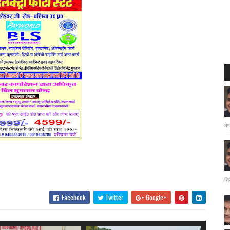
के
गि
Facebook
Twitter
Google+