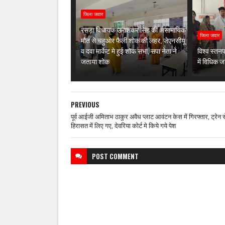
जिला जवार
रसड़ा विधायक उमाशंकर सिंह की असामायिक
जिला जवार
मौत से चहुओर फैली शोक की लहर, जेएनसीयू
व दवा मार्केट मे हुई शोक सभा, सपा नेता ने
विश्व स्तन
जताया शोक
में विधिक
PREVIOUS
पूर्व आईजी अमिताभ ठाकुर अवैध प्लाट आवंटन केस में गिरफ्तार, ट्रेन स
हिरासत में लिए गए, देवरिया कोर्ट मे किये गये पेश
POST
COMMENT