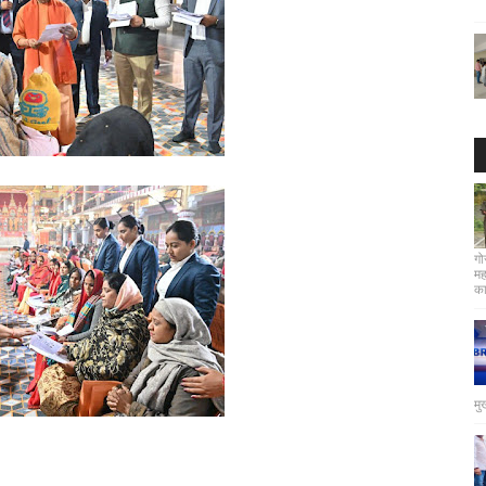
गो
मह
कार
मु