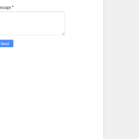
essage
*