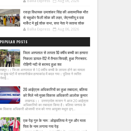
Ballia Express
Aug 06, 2026
रसड़ा विधायक उमाशंकर सिंह की असामायिक मौत
से चहुओर फैली शोक की लहर, जेएनसीयू व दवा
मार्केट मे हुई शोक सभा, सपा नेता ने जताया शोक
Ballia Express
Aug 06, 2026
POPULAR POSTS
जिला अस्पताल से लापता 10 वर्षीय बच्ची का हत्यारा
निकला डायल-112 में तैनात सिपाही, हुआ गिरफ्तार;
रोहिणी नदी से बरामद हुआ शव
रखपुर।। जि ला अस्पताल से 10 वर्षीय बच्ची के लापता होने का मामला
ज कुछ घंटों में सनसनीखेज हत्याकांड में बदल गया। पुलिस ने त्वरित
्रवाई...
20 आईएएस अधिकारियों का हुआ तबादला, बलिया
को मिले नये मुख्य विकास अधिकारी आलोक कुमार
लखनऊ।। उत्तरप्रदेश शासन ने आज 20 आईएएस
अधिकारियो का तबादला किया है। बलिया जनपद के
ख्य विकास अधिकारी ओजस्वी राज को नगर आयुक्त मथुरा वृन्...
एक पेड़ गुरु के नाम : ओझवलिया मे गुरु और माता
पिता के नाम लगाया गया पेड़