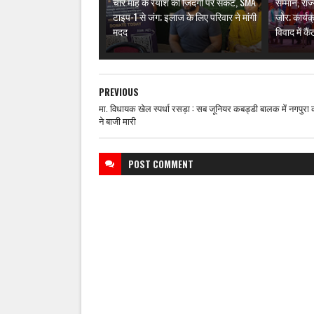
चार माह के रेयांश की जिंदगी पर संकट, SMA
सम्मान, राज
टाइप-1 से जंग; इलाज के लिए परिवार ने मांगी
जोर; कार्यक
मदद
विवाद में क
PREVIOUS
मा. विधायक खेल स्पर्धा रसड़ा : सब जूनियर कबड्डी बालक में नगपुरा 
ने बाजी मारी
POST
COMMENT