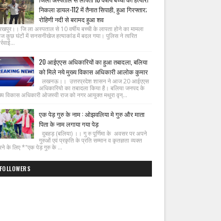
निकला डायल-112 में तैनात सिपाही, हुआ गिरफ्तार;
रोहिणी नदी से बरामद हुआ शव
रखपुर।। जि ला अस्पताल से 10 वर्षीय बच्ची के लापता होने का मामला
ज कुछ घंटों में सनसनीखेज हत्याकांड में बदल गया। पुलिस ने त्वरित
्रवाई...
20 आईएएस अधिकारियों का हुआ तबादला, बलिया
को मिले नये मुख्य विकास अधिकारी आलोक कुमार
लखनऊ।। उत्तरप्रदेश शासन ने आज 20 आईएएस
अधिकारियो का तबादला किया है। बलिया जनपद के
ख्य विकास अधिकारी ओजस्वी राज को नगर आयुक्त मथुरा वृन्...
एक पेड़ गुरु के नाम : ओझवलिया मे गुरु और माता
पिता के नाम लगाया गया पेड़
दुबहड़ (बलिया) ।। गु रु पूर्णिमा के अवसर पर अपने
गुरुओं एवं प्रकृति के प्रति सम्मान व कृतज्ञता व्यक्त
ने के लिए *"एक पेड़ गुरु के ...
FOLLOWERS