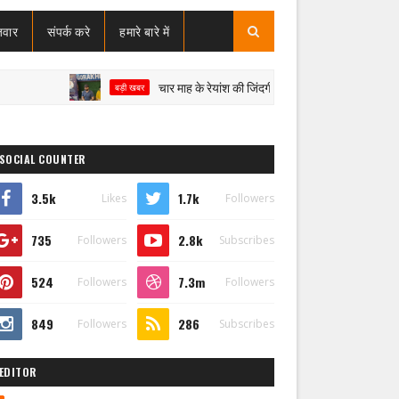
जवार
संपर्क करे
हमारे बारे में
चार माह के रेयांश की जिंदगी पर संकट, SMA टाइप-1 से जंग; इलाज क
बड़ी खबर
SOCIAL COUNTER
3.5k
1.7k
Likes
Followers
735
2.8k
Followers
Subscribes
524
7.3m
Followers
Followers
849
286
Followers
Subscribes
EDITOR