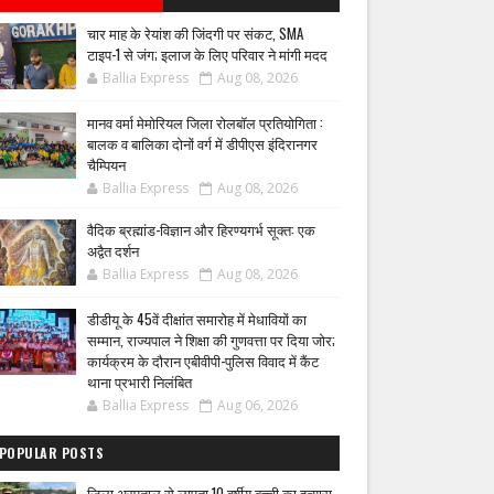
चार माह के रेयांश की जिंदगी पर संकट, SMA
टाइप-1 से जंग; इलाज के लिए परिवार ने मांगी मदद
Ballia Express
Aug 08, 2026
मानव वर्मा मेमोरियल जिला रोलबॉल प्रतियोगिता :
बालक व बालिका दोनों वर्ग में डीपीएस इंदिरानगर
चैम्पियन
Ballia Express
Aug 08, 2026
वैदिक ब्रह्मांड-विज्ञान और हिरण्यगर्भ सूक्त: एक
अद्वैत दर्शन
Ballia Express
Aug 08, 2026
डीडीयू के 45वें दीक्षांत समारोह में मेधावियों का
सम्मान, राज्यपाल ने शिक्षा की गुणवत्ता पर दिया जोर;
कार्यक्रम के दौरान एबीवीपी-पुलिस विवाद में कैंट
थाना प्रभारी निलंबित
Ballia Express
Aug 06, 2026
POPULAR POSTS
जिला अस्पताल से लापता 10 वर्षीय बच्ची का हत्यारा