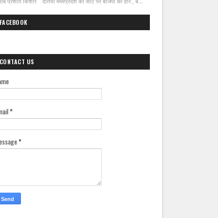
ीब प्रशांत किशोर दतिया मध्यप्रदेश की सीट पर बीजेपी की हार , ब...
FACEBOOK
CONTACT US
ame
mail
*
essage
*