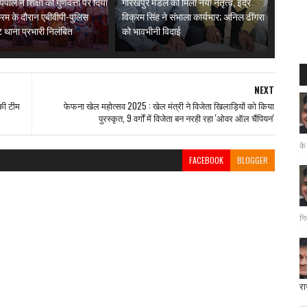
्यपाल ने शिक्षा की गुणवत्ता पर दिया
गोरखपुर मंडल को मिला नया नेतृत्व, इंद्र
्रम के दौरान एबीवीपी-पुलिस
विक्रम सिंह ने संभाला कार्यभार; अनिल ढींगरा
ैंट थाना प्रभारी निलंबित
को भावभीनी विदाई
NEXT
की टीम
फेफना खेल महोत्सव 2025 : खेल मंत्री ने विजेता खिलाड़ियों को किया
पुरस्कृत, 9 वर्गों में विजेता बन नरही रहा 'ओवर ऑल चैंपियन'
के
FACEBOOK
BLOGGER
गि
रा
दत