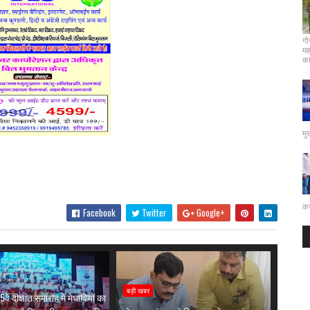
गो
मह
कार
मु
कर
Facebook
Twitter
Google+
बड़ी खबर
वें दीक्षांत समारोह में मेधावियों का