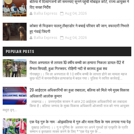
बलिया में दिव्यांगजनों की समस्याएं सुनने पहुंची मोबाइल कोर्ट, राज्य आयुक्त ने
दिए सख्त निर्देश
Ballia Express
Aug 04, 2026
कोबरा से भिड़कर पालतू लैब्राडोर ने बचाई परिवार की जान, वफादारी निभाते
हुए गंवाई जिंदगी
Ballia Express
Aug 04, 2026
POPULAR POSTS
जिला अस्पताल से लापता 10 वर्षीय बच्ची का हत्यारा निकला डायल-112 में
तैनात सिपाही, हुआ गिरफ्तार; रोहिणी नदी से बरामद हुआ शव
गोरखपुर।। जि ला अस्पताल से 10 वर्षीय बच्ची के लापता होने का मामला महज
कुछ घंटों में सनसनीखेज हत्याकांड में बदल गया। पुलिस ने त्वरित कार्रवाई...
20 आईएएस अधिकारियों का हुआ तबादला, बलिया को मिले नये मुख्य विकास
अधिकारी आलोक कुमार
लखनऊ।। उत्तरप्रदेश शासन ने आज 20 आईएएस अधिकारियो का तबादला
किया है। बलिया जनपद के मुख्य विकास अधिकारी ओजस्वी राज को नगर आयुक्त
मथुरा वृन्...
एक पेड़ गुरु के नाम : ओझवलिया मे गुरु और माता पिता के नाम लगाया गया पेड़
दुबहड़ (बलिया) ।। गु रु पूर्णिमा के अवसर पर अपने गुरुओं एवं प्रकृति के प्रति
सम्मान व कृतज्ञता व्यक्त करने के लिए *"एक पेड़ गुरु के ...