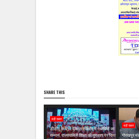
SHARE THIS
बड़ी खबर
बड़ी खबर
डीडीयू के 45वें दीक्षांत समारोह में मेधावियों का
सम्मान, राज्यपाल ने शिक्षा की गुणवत्ता पर दिया
गोरखपुर मंड