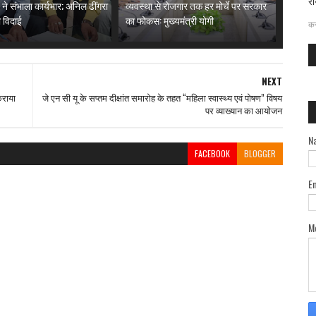
रा
 ने संभाला कार्यभार; अनिल ढींगरा
व्यवस्था से रोजगार तक हर मोर्चे पर सरकार
दत
 विदाई
का फोकस: मुख्यमंत्री योगी
कर
NEXT
कराया
जे एन सी यू के सप्तम दीक्षांत समारोह के तहत “महिला स्वास्थ्य एवं पोषण” विषय
पर व्याख्यान का आयोजन
N
FACEBOOK
BLOGGER
E
M