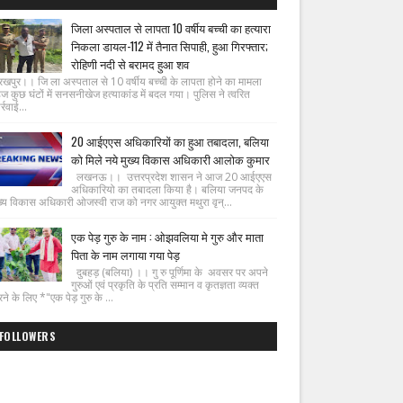
जिला अस्पताल से लापता 10 वर्षीय बच्ची का हत्यारा
निकला डायल-112 में तैनात सिपाही, हुआ गिरफ्तार;
रोहिणी नदी से बरामद हुआ शव
रखपुर।। जि ला अस्पताल से 10 वर्षीय बच्ची के लापता होने का मामला
ज कुछ घंटों में सनसनीखेज हत्याकांड में बदल गया। पुलिस ने त्वरित
्रवाई...
20 आईएएस अधिकारियों का हुआ तबादला, बलिया
को मिले नये मुख्य विकास अधिकारी आलोक कुमार
लखनऊ।। उत्तरप्रदेश शासन ने आज 20 आईएएस
अधिकारियो का तबादला किया है। बलिया जनपद के
ख्य विकास अधिकारी ओजस्वी राज को नगर आयुक्त मथुरा वृन्...
एक पेड़ गुरु के नाम : ओझवलिया मे गुरु और माता
पिता के नाम लगाया गया पेड़
दुबहड़ (बलिया) ।। गु रु पूर्णिमा के अवसर पर अपने
गुरुओं एवं प्रकृति के प्रति सम्मान व कृतज्ञता व्यक्त
ने के लिए *"एक पेड़ गुरु के ...
FOLLOWERS