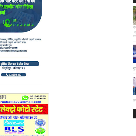
गो
मह
कार
मु
कर