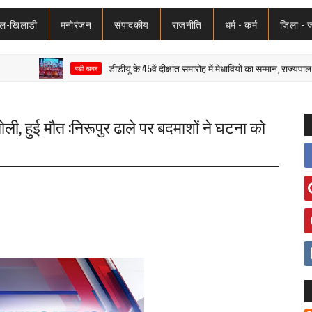
ेल-खिलाडी
मनोरंजन
संपादकीय
राजनीति
धर्म - कर्म
जिला - 
डीडीयू के 45वें दीक्षांत समारोह में मेधावियों का सम्मान, राज्यपाल ने शिक
बड़ी खबर
गोली, हुई मौत :निरूपुर ढाले पर बदमाशों ने घटना को