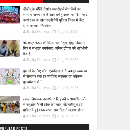
डीडीयू के 45वें दीक्षांत समारोह में मेधावियों का
सम्मान, राज्यपाल ने शिक्षा की गुणवत्ता पर दिया जोर;
कार्यक्रम के दौरान एबीवीपी-पुलिस विवाद में कैंट
थाना प्रभारी निलंबित
Ballia Express
Aug 06, 2026
गोरखपुर मंडल को मिला नया नेतृत्व, इंद्र विक्रम
सिंह ने संभाला कार्यभार; अनिल ढींगरा को भावभीनी
विदाई
Ballia Express
Aug 06, 2026
युवाओं के लिए बनेगी एकीकृत नीति, कानून-व्यवस्था
से रोजगार तक हर मोर्चे पर सरकार का फोकस:
मुख्यमंत्री योगी
Ballia Express
Aug 06, 2026
रसड़ा विधायक उमाशंकर सिंह की असामायिक मौत
से चहुओर फैली शोक की लहर, जेएनसीयू व दवा
मार्केट मे हुई शोक सभा, सपा नेता ने जताया शोक
Ballia Express
Aug 06, 2026
POPULAR POSTS