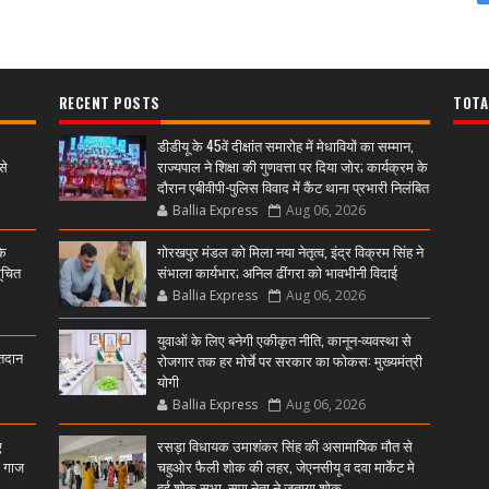
RECENT POSTS
TOTA
डीडीयू के 45वें दीक्षांत समारोह में मेधावियों का सम्मान,
से
राज्यपाल ने शिक्षा की गुणवत्ता पर दिया जोर; कार्यक्रम के
दौरान एबीवीपी-पुलिस विवाद में कैंट थाना प्रभारी निलंबित
Ballia Express
Aug 06, 2026
के
गोरखपुर मंडल को मिला नया नेतृत्व, इंद्र विक्रम सिंह ने
ूचित
संभाला कार्यभार; अनिल ढींगरा को भावभीनी विदाई
Ballia Express
Aug 06, 2026
युवाओं के लिए बनेगी एकीकृत नीति, कानून-व्यवस्था से
्तदान
रोजगार तक हर मोर्चे पर सरकार का फोकस: मुख्यमंत्री
योगी
Ballia Express
Aug 06, 2026
ए
रसड़ा विधायक उमाशंकर सिंह की असामायिक मौत से
ी गाज
चहुओर फैली शोक की लहर, जेएनसीयू व दवा मार्केट मे
हुई शोक सभा, सपा नेता ने जताया शोक