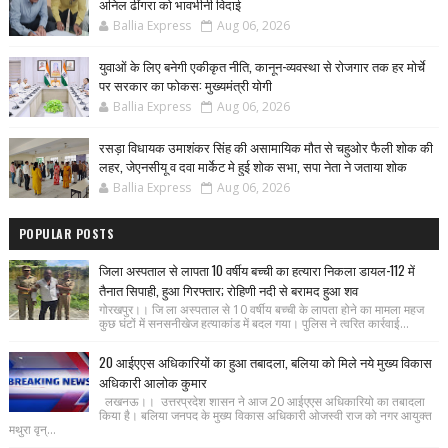
अनिल ढींगरा को भावभीनी विदाई
Ballia Express
Aug 06, 2026
युवाओं के लिए बनेगी एकीकृत नीति, कानून-व्यवस्था से रोजगार तक हर मोर्चे
पर सरकार का फोकस: मुख्यमंत्री योगी
Ballia Express
Aug 06, 2026
रसड़ा विधायक उमाशंकर सिंह की असामायिक मौत से चहुओर फैली शोक की
लहर, जेएनसीयू व दवा मार्केट मे हुई शोक सभा, सपा नेता ने जताया शोक
Ballia Express
Aug 06, 2026
POPULAR POSTS
जिला अस्पताल से लापता 10 वर्षीय बच्ची का हत्यारा निकला डायल-112 में
तैनात सिपाही, हुआ गिरफ्तार; रोहिणी नदी से बरामद हुआ शव
गोरखपुर।। जि ला अस्पताल से 10 वर्षीय बच्ची के लापता होने का मामला महज
कुछ घंटों में सनसनीखेज हत्याकांड में बदल गया। पुलिस ने त्वरित कार्रवाई...
20 आईएएस अधिकारियों का हुआ तबादला, बलिया को मिले नये मुख्य विकास
अधिकारी आलोक कुमार
लखनऊ।। उत्तरप्रदेश शासन ने आज 20 आईएएस अधिकारियो का तबादला
किया है। बलिया जनपद के मुख्य विकास अधिकारी ओजस्वी राज को नगर आयुक्त
मथुरा वृन्...