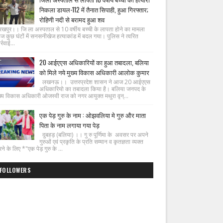
निकला डायल-112 में तैनात सिपाही, हुआ गिरफ्तार;
रोहिणी नदी से बरामद हुआ शव
रखपुर।। जि ला अस्पताल से 10 वर्षीय बच्ची के लापता होने का मामला
ज कुछ घंटों में सनसनीखेज हत्याकांड में बदल गया। पुलिस ने त्वरित
्रवाई...
20 आईएएस अधिकारियों का हुआ तबादला, बलिया
को मिले नये मुख्य विकास अधिकारी आलोक कुमार
लखनऊ।। उत्तरप्रदेश शासन ने आज 20 आईएएस
अधिकारियो का तबादला किया है। बलिया जनपद के
ख्य विकास अधिकारी ओजस्वी राज को नगर आयुक्त मथुरा वृन्...
एक पेड़ गुरु के नाम : ओझवलिया मे गुरु और माता
पिता के नाम लगाया गया पेड़
दुबहड़ (बलिया) ।। गु रु पूर्णिमा के अवसर पर अपने
गुरुओं एवं प्रकृति के प्रति सम्मान व कृतज्ञता व्यक्त
ने के लिए *"एक पेड़ गुरु के ...
FOLLOWERS