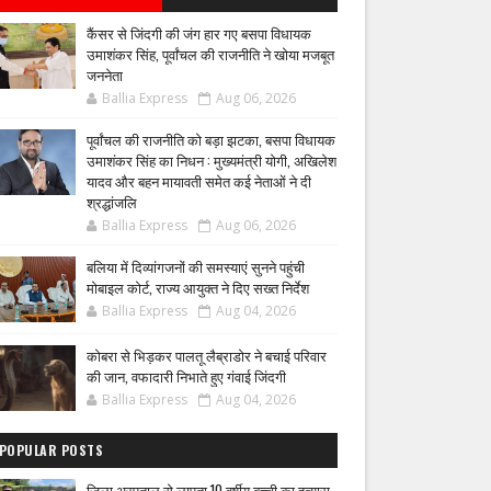
कैंसर से जिंदगी की जंग हार गए बसपा विधायक
उमाशंकर सिंह, पूर्वांचल की राजनीति ने खोया मजबूत
जननेता
Ballia Express
Aug 06, 2026
पूर्वांचल की राजनीति को बड़ा झटका, बसपा विधायक
उमाशंकर सिंह का निधन : मुख्यमंत्री योगी, अखिलेश
यादव और बहन मायावती समेत कई नेताओं ने दी
श्रद्धांजलि
Ballia Express
Aug 06, 2026
बलिया में दिव्यांगजनों की समस्याएं सुनने पहुंची
मोबाइल कोर्ट, राज्य आयुक्त ने दिए सख्त निर्देश
Ballia Express
Aug 04, 2026
कोबरा से भिड़कर पालतू लैब्राडोर ने बचाई परिवार
की जान, वफादारी निभाते हुए गंवाई जिंदगी
Ballia Express
Aug 04, 2026
POPULAR POSTS
जिला अस्पताल से लापता 10 वर्षीय बच्ची का हत्यारा