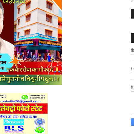
कर
N
E
M