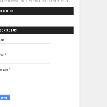
ीब प्रशांत किशोर दतिया मध्यप्रदेश की सीट पर बीजेपी की हार , ब...
FACEBOOK
CONTACT US
ame
mail
*
essage
*