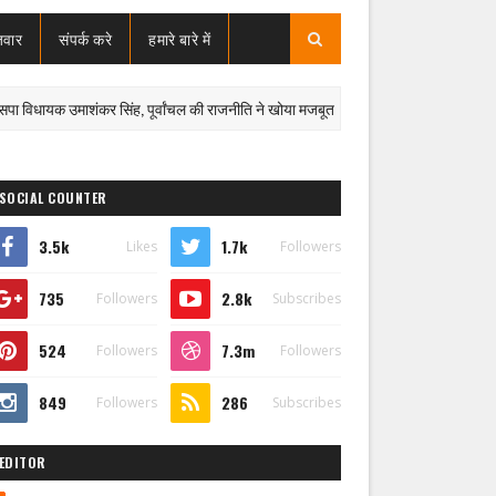
जवार
संपर्क करे
हमारे बारे में
क उमाशंकर सिंह, पूर्वांचल की राजनीति ने खोया मजबूत जननेता
पूर्वां
दुःखद
SOCIAL COUNTER
3.5k
1.7k
Likes
Followers
735
2.8k
Followers
Subscribes
524
7.3m
Followers
Followers
849
286
Followers
Subscribes
EDITOR