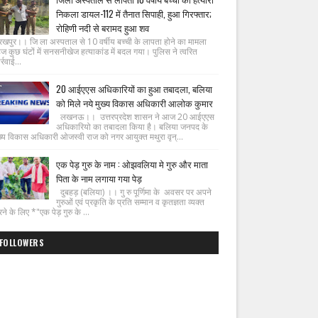
निकला डायल-112 में तैनात सिपाही, हुआ गिरफ्तार;
रोहिणी नदी से बरामद हुआ शव
रखपुर।। जि ला अस्पताल से 10 वर्षीय बच्ची के लापता होने का मामला
ज कुछ घंटों में सनसनीखेज हत्याकांड में बदल गया। पुलिस ने त्वरित
्रवाई...
20 आईएएस अधिकारियों का हुआ तबादला, बलिया
को मिले नये मुख्य विकास अधिकारी आलोक कुमार
लखनऊ।। उत्तरप्रदेश शासन ने आज 20 आईएएस
अधिकारियो का तबादला किया है। बलिया जनपद के
ख्य विकास अधिकारी ओजस्वी राज को नगर आयुक्त मथुरा वृन्...
एक पेड़ गुरु के नाम : ओझवलिया मे गुरु और माता
पिता के नाम लगाया गया पेड़
दुबहड़ (बलिया) ।। गु रु पूर्णिमा के अवसर पर अपने
गुरुओं एवं प्रकृति के प्रति सम्मान व कृतज्ञता व्यक्त
ने के लिए *"एक पेड़ गुरु के ...
FOLLOWERS