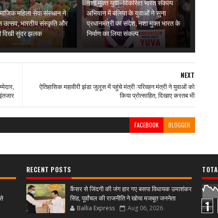
नशा मुक्त युवा–विकसित भारत संकल्प
ाजिक महिला सेवा संस्थान ने
अभियान में बलिया के युवाओं ने सुना
 उत्सव, भारतीय संस्कृति और
प्रधानमंत्री का संदेश, नशा मुक्त भारत के
ी दिखी सुंदर झलक
निर्माण का लिया संकल्प
NEXT
मेदार,
ऐतिहासिक महावीरी झंडा जुलूस में पहुंचे मंत्री :परिवहन मंत्री ने युवाओं को
इंतजार
किया प्रोत्साहित, दिखाए करतब भी
FACEBOOK
BLOGGER
RECENT POSTS
TOTA
कैंसर से जिंदगी की जंग हार गए बसपा विधायक उमाशंकर
से
सिंह, पूर्वांचल की राजनीति ने खोया मजबूत जननेता
1
Ballia Express
Aug 06, 2026