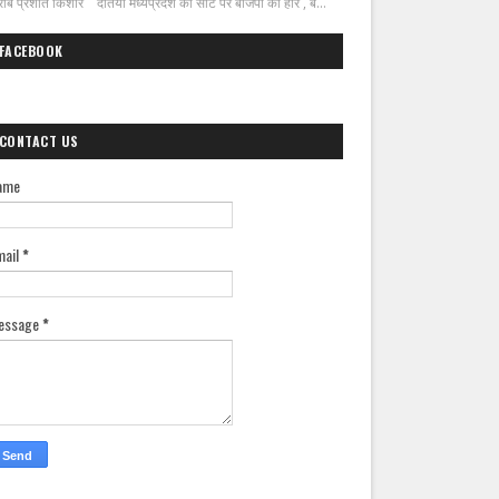
ीब प्रशांत किशोर दतिया मध्यप्रदेश की सीट पर बीजेपी की हार , ब...
FACEBOOK
CONTACT US
ame
mail
*
essage
*