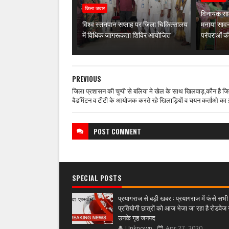
जिला जवार
विनायक साम
विश्व स्तनपान सप्ताह पर जिला चिकित्सालय
मनाया सावन
में विधिक जागरूकता शिविर आयोजित
परंपराओं क
PREVIOUS
जिला प्रशासन की चुप्पी से बलिया मे खेल के साथ खिलवाड़,कौन है जिम्
बैडमिंटन व टीटी के आयोजक करते रहे खिलाड़ियों व चयन कर्ताओ का 
POST
COMMENT
SPECIAL POSTS
प्रयागराज से बड़ी खबर : प्रयागराज में फंसे सभी
प्रतियोगी छात्रों को आज भेजा जा रहा है रोडवेज 
उनके गृह जनपद
Unknown
Apr 27, 2020