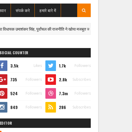
जवार
संपर्क करे
हमारे बारे में
 उमाशंकर सिंह, पूर्वांचल की राजनीति ने खोया मजबूत जननेता
पूर्वांच
दुःखद
SOCIAL COUNTER
3.5k
1.7k
Likes
Followers
735
2.8k
Followers
Subscribes
524
7.3m
Followers
Followers
849
286
Followers
Subscribes
EDITOR