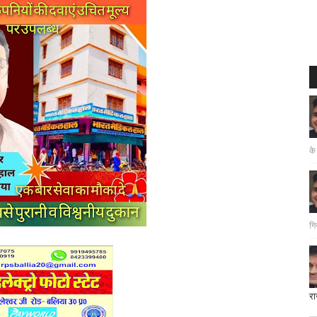
के
गि
रा
दत