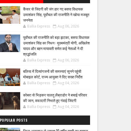
कैंसर से जिंदगी की जंग हार गए बसपा विधायक
उमाशंकर सिंह, पूर्वांचल की राजनीति ने खोया मजबूत
जननेता
Ballia Express
Aug 06, 2026
पूर्वांचल की राजनीति को बड़ा झटका, बसपा विधायक
उमाशंकर सिंह का निधन : मुख्यमंत्री योगी, अखिलेश
यादव और बहन मायावती समेत कई नेताओं ने दी
श्रद्धांजलि
Ballia Express
Aug 06, 2026
बलिया में दिव्यांगजनों की समस्याएं सुनने पहुंची
मोबाइल कोर्ट, राज्य आयुक्त ने दिए सख्त निर्देश
Ballia Express
Aug 04, 2026
कोबरा से भिड़कर पालतू लैब्राडोर ने बचाई परिवार
की जान, वफादारी निभाते हुए गंवाई जिंदगी
Ballia Express
Aug 04, 2026
POPULAR POSTS
जिला अस्पताल से लापता 10 वर्षीय बच्ची का हत्यारा