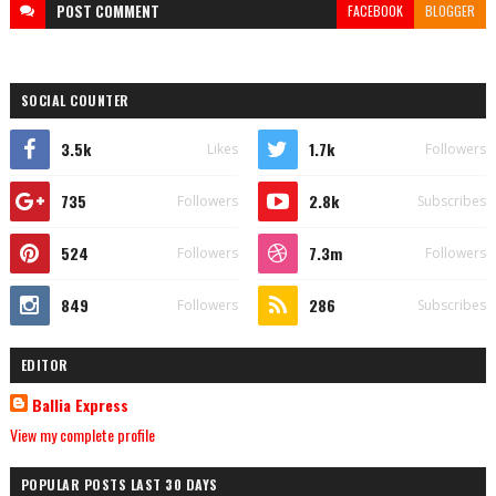
POST
COMMENT
FACEBOOK
BLOGGER
SOCIAL COUNTER
3.5k
1.7k
Likes
Followers
735
2.8k
Followers
Subscribes
524
7.3m
Followers
Followers
849
286
Followers
Subscribes
EDITOR
Ballia Express
View my complete profile
POPULAR POSTS LAST 30 DAYS