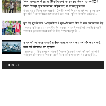
जिला अस्पताल से लापता 10 वर्षीय बच्ची का हत्यारा निकला डायल-112 में
तैनात सिपाही, हुआ गिरफ्तार; रोहिणी नदी से बरामद हुआ शव
गोरखपुर।। जि ला अस्पताल से 10 वर्षीय बच्ची के लापता होने का मामला महज
कुछ घंटों में सनसनीखेज हत्याकांड में बदल गया। पुलिस ने त्वरित कार्रवाई...
एक पेड़ गुरु के नाम : ओझवलिया मे गुरु और माता पिता के नाम लगाया गया पेड़
दुबहड़ (बलिया) ।। गु रु पूर्णिमा के अवसर पर अपने गुरुओं एवं प्रकृति के प्रति
सम्मान व कृतज्ञता व्यक्त करने के लिए *"एक पेड़ गुरु के ...
सावन को क्यों कहा जाता है सर्वोत्तम मास, सावन मे क्या करें और क्या न करें,
कैसे करें भोलेनाथ को प्रसन्न
लखनऊ।। हिंदू सनातन परंपरा में *सावन (श्रावण) मास* को सभी महीनों में
सर्वश्रेष्ठ और भगवान शिव का सबसे प्रिय महीना माना गया है। शास्त्रों के...
FOLLOWERS