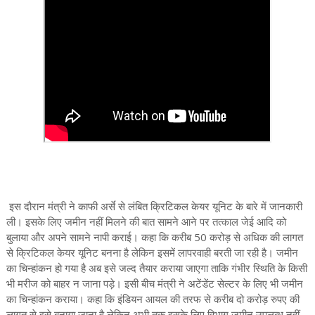
इस दौरान मंत्री ने काफी अर्से से लंबित क्रिटिकल केयर यूनिट के बारे में जानकारी
ली। इसके लिए जमीन नहीं मिलने की बात सामने आने पर तत्काल जेई आदि को
बुलाया और अपने सामने नापी कराई। कहा कि करीब 50 करोड़ से अधिक की लागत
से क्रिटिकल केयर यूनिट बनना है लेकिन इसमें लापरवाही बरती जा रही है। जमीन
का चिन्हांकन हो गया है अब इसे जल्द तैयार कराया जाएगा ताकि गंभीर स्थिति के किसी
भी मरीज को बाहर न जाना पड़े। इसी बीच मंत्री ने अटेंडेंट सेल्टर के लिए भी जमीन
का चिन्हांकन कराया। कहा कि इंडियन आयल की तरफ से करीब दो करोड़ रुपए की
लागत से इसे बनाया जाना है लेकिन अभी तक इसके लिए विभाग जमीन उपलब्ध नहीं