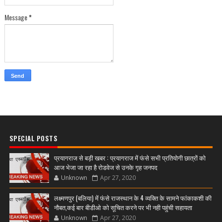
Message
*
SPECIAL POSTS
प्रयागराज से बड़ी खबर : प्रयागराज में फंसे सभी प्रतियोगी छात्रों को
आज भेजा जा रहा है रोडवेज से उनके गृह जनपद
Unknown
Apr 27, 2020
लक्ष्मणपुर (बलिया) में फंसे राजस्थान के 4 व्यक्ति के सामने फांकाकशी की
नौबत,कई बार बीडीओ को सूचित करने पर भी नही पहुंची सहायता
Unknown
Apr 27, 2020