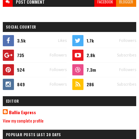
POST
COMMENT
FACEBOOK
BLOGGER
SOCIAL COUNTER
3.5k
1.7k
Likes
Followers
735
2.8k
Followers
Subscribes
524
7.3m
Followers
Followers
849
286
Followers
Subscribes
EDITOR
Ballia Express
View my complete profile
POPULAR POSTS LAST 30 DAYS