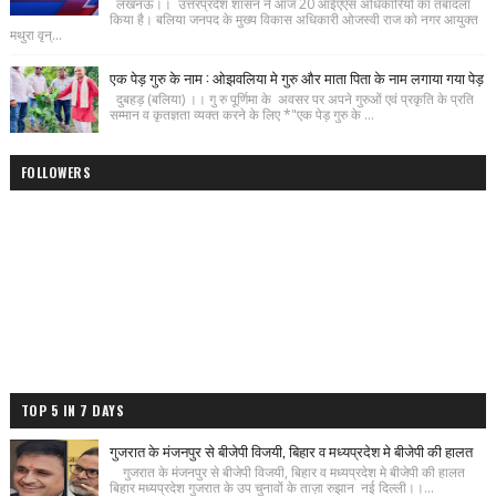
लखनऊ।। उत्तरप्रदेश शासन ने आज 20 आईएएस अधिकारियो का तबादला
किया है। बलिया जनपद के मुख्य विकास अधिकारी ओजस्वी राज को नगर आयुक्त
मथुरा वृन्...
एक पेड़ गुरु के नाम : ओझवलिया मे गुरु और माता पिता के नाम लगाया गया पेड़
दुबहड़ (बलिया) ।। गु रु पूर्णिमा के अवसर पर अपने गुरुओं एवं प्रकृति के प्रति
सम्मान व कृतज्ञता व्यक्त करने के लिए *"एक पेड़ गुरु के ...
FOLLOWERS
TOP 5 IN 7 DAYS
गुजरात के मंजनपुर से बीजेपी विजयी, बिहार व मध्यप्रदेश मे बीजेपी की हालत
गुजरात के मंजनपुर से बीजेपी विजयी, बिहार व मध्यप्रदेश मे बीजेपी की हालत
बिहार मध्यप्रदेश गुजरात के उप चुनावों के ताज़ा रुझान नई दिल्ली।।...