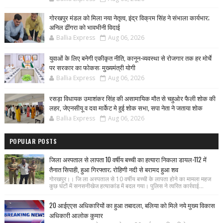
गोरखपुर मंडल को मिला नया नेतृत्व, इंद्र विक्रम सिंह ने संभाला कार्यभार;
अनिल ढींगरा को भावभीनी विदाई
Ballia Express
Aug 06, 2026
युवाओं के लिए बनेगी एकीकृत नीति, कानून-व्यवस्था से रोजगार तक हर मोर्चे
पर सरकार का फोकस: मुख्यमंत्री योगी
Ballia Express
Aug 06, 2026
रसड़ा विधायक उमाशंकर सिंह की असामायिक मौत से चहुओर फैली शोक की
लहर, जेएनसीयू व दवा मार्केट मे हुई शोक सभा, सपा नेता ने जताया शोक
Ballia Express
Aug 06, 2026
POPULAR POSTS
जिला अस्पताल से लापता 10 वर्षीय बच्ची का हत्यारा निकला डायल-112 में
तैनात सिपाही, हुआ गिरफ्तार; रोहिणी नदी से बरामद हुआ शव
गोरखपुर।। जि ला अस्पताल से 10 वर्षीय बच्ची के लापता होने का मामला महज
कुछ घंटों में सनसनीखेज हत्याकांड में बदल गया। पुलिस ने त्वरित कार्रवाई...
20 आईएएस अधिकारियों का हुआ तबादला, बलिया को मिले नये मुख्य विकास
अधिकारी आलोक कुमार