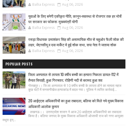
Ballia Express
Aug 06, 2026
युवाओं के लिए बनेगी एकीकृत नीति, कानून-व्यवस्था से रोजगार तक हर मोर्चे
पर सरकार का फोकस: मुख्यमंत्री योगी
Ballia Express
Aug 06, 2026
रसड़ा विधायक उमाशंकर सिंह की असामायिक मौत से चहुओर फैली शोक की
लहर, जेएनसीयू व दवा मार्केट मे हुई शोक सभा, सपा नेता ने जताया शोक
Ballia Express
Aug 06, 2026
POPULAR POSTS
जिला अस्पताल से लापता 10 वर्षीय बच्ची का हत्यारा निकला डायल-112 में
तैनात सिपाही, हुआ गिरफ्तार; रोहिणी नदी से बरामद हुआ शव
गोरखपुर।। जि ला अस्पताल से 10 वर्षीय बच्ची के लापता होने का मामला महज
कुछ घंटों में सनसनीखेज हत्याकांड में बदल गया। पुलिस ने त्वरित कार्रवाई...
20 आईएएस अधिकारियों का हुआ तबादला, बलिया को मिले नये मुख्य विकास
अधिकारी आलोक कुमार
लखनऊ।। उत्तरप्रदेश शासन ने आज 20 आईएएस अधिकारियो का तबादला
किया है। बलिया जनपद के मुख्य विकास अधिकारी ओजस्वी राज को नगर आयुक्त
मथुरा वृन्...