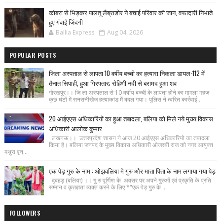
कोबरा से भिड़कर पालतू लैब्राडोर ने बचाई परिवार की जान, वफादारी निभाते
हुए गंवाई जिंदगी
Ballia Express
Aug 04, 2026
POPULAR POSTS
जिला अस्पताल से लापता 10 वर्षीय बच्ची का हत्यारा निकला डायल-112 में
तैनात सिपाही, हुआ गिरफ्तार; रोहिणी नदी से बरामद हुआ शव
गोरखपुर।। जि ला अस्पताल से 10 वर्षीय बच्ची के लापता होने का मामला महज
कुछ घंटों में सनसनीखेज हत्याकांड में बदल गया। पुलिस ने त्वरित कार्रवाई...
20 आईएएस अधिकारियों का हुआ तबादला, बलिया को मिले नये मुख्य विकास
अधिकारी आलोक कुमार
लखनऊ।। उत्तरप्रदेश शासन ने आज 20 आईएएस अधिकारियो का तबादला
किया है। बलिया जनपद के मुख्य विकास अधिकारी ओजस्वी राज को नगर आयुक्त
मथुरा वृन्...
एक पेड़ गुरु के नाम : ओझवलिया मे गुरु और माता पिता के नाम लगाया गया पेड़
दुबहड़ (बलिया) ।। गु रु पूर्णिमा के अवसर पर अपने गुरुओं एवं प्रकृति के प्रति
सम्मान व कृतज्ञता व्यक्त करने के लिए *"एक पेड़ गुरु के ...
FOLLOWERS