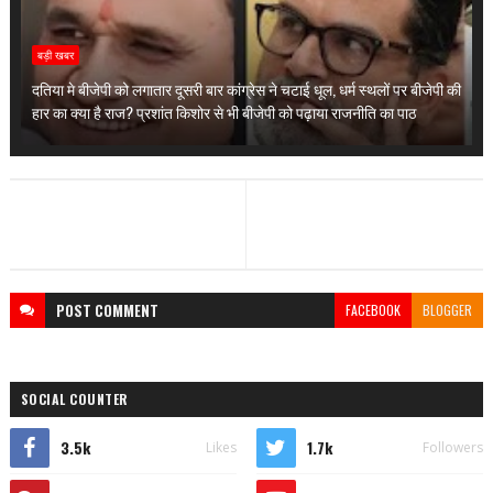
बड़ी खबर
दतिया मे बीजेपी को लगातार दूसरी बार कांग्रेस ने चटाई धूल, धर्म स्थलों पर बीजेपी की
हार का क्या है राज? प्रशांत किशोर से भी बीजेपी को पढ़ाया राजनीति का पाठ
POST
COMMENT
FACEBOOK
BLOGGER
SOCIAL COUNTER
3.5k
1.7k
Likes
Followers