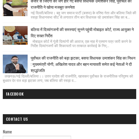
कैंसर से जिंदगी की जंग हार गए बसपा विधायक उमाशंकर सिंह, पूर्वांचल की
राजनीति ने खोया मजबूत जननेता
नई दिल्ली/बलिया। बहु जन समाज पार्टी (बसपा) के वरिष्ठ नेता और बलिया जिले की
रसड़ा विधानसभा सीट से लगातार तीन बार विधायक रहे उमाशंकर सिंह का ब...
बलिया में दिव्यांगजनों की समस्याएं सुनने पहुंची मोबाइल कोर्ट, राज्य आयुक्त ने
दिए सख्त निर्देश
मोबाइल कोर्ट में गूंजी दिव्यांगों की आवाज, एक माह में प्रमाण पत्र जारी करने के
निर्देश दिव्यांगजनों की शिकायतों पर तत्काल कार्रवाई के निर्...
पूर्वांचल की राजनीति को बड़ा झटका, बसपा विधायक उमाशंकर सिंह का निधन
: मुख्यमंत्री योगी, अखिलेश यादव और बहन मायावती समेत कई नेताओं ने दी
श्रद्धांजलि
लखनऊ/नई दिल्ली/बलिया।। उत्तर प्रदेश की राजनीति, खासकर पूर्वांचल के राजनीतिक परिदृश्य को
बुधवार देर रात बड़ा झटका लगा, जब बलिया की रसड़ा व...
FACEBOOK
CONTACT US
Name