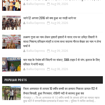
Ballia Express
Aug 09, 2026
जाने 12 अगस्त 2016 को क्या हुआ था नरही थाने पर
Ballia Express
Aug 09, 2026
लक्ष्मण गुप्ता का नाम लेकर इशारों इशारों मे नारद राय पर उपेंद्र तिवारी ने
साधा निशाना,परिवहन मंत्री व राज्य सभा सदस्य नीरज शेखर का नाम न लेना
चर्चा मे
Ballia Express
Aug 09, 2026
चार माह के रेयांश की जिंदगी पर संकट, SMA टाइप-1 से जंग; इलाज के लिए
परिवार ने मांगी मदद
Ballia Express
Aug 08, 2026
POPULAR POSTS
जिला अस्पताल से लापता 10 वर्षीय बच्ची का हत्यारा निकला डायल-112 में
तैनात सिपाही, हुआ गिरफ्तार; रोहिणी नदी से बरामद हुआ शव
गोरखपुर।। जि ला अस्पताल से 10 वर्षीय बच्ची के लापता होने का मामला महज
कुछ घंटों में सनसनीखेज हत्याकांड में बदल गया। पुलिस ने त्वरित कार्रवाई...