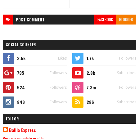
POST
COMMENT
FACEBOOK
BLOGGER
SOCIAL COUNTER
3.5k
1.7k
Likes
Followers
735
2.8k
Followers
Subscribes
524
7.3m
Followers
Followers
849
286
Followers
Subscribes
EDITOR
Ballia Express
View my complete profile