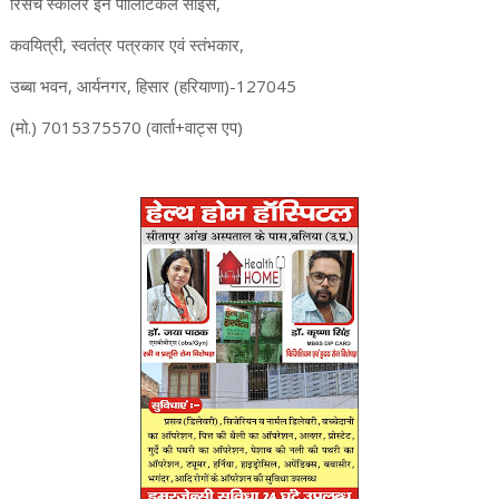
रिसर्च स्कॉलर इन पोलिटिकल साइंस,
कवयित्री, स्वतंत्र पत्रकार एवं स्तंभकार,
उब्बा भवन, आर्यनगर, हिसार (हरियाणा)-127045
(मो.) 7015375570 (वार्ता+वाट्स एप)