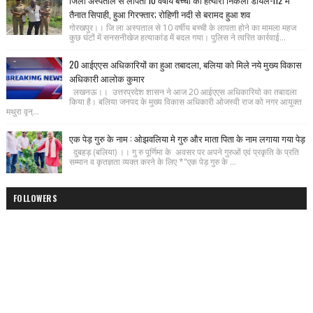
जिला अस्पताल से लापता 10 वर्षीय बच्ची का हत्यारा निकला डायल-112 में
तैनात सिपाही, हुआ गिरफ्तार; रोहिणी नदी से बरामद हुआ शव
गोरखपुर।। जि ला अस्पताल से 10 वर्षीय बच्ची के लापता होने का मामला महज
कुछ घंटों में सनसनीखेज हत्याकांड में बदल गया। पुलिस ने त्वरित कार्रवाई...
20 आईएएस अधिकारियों का हुआ तबादला, बलिया को मिले नये मुख्य विकास
अधिकारी आलोक कुमार
लखनऊ।। उत्तरप्रदेश शासन ने आज 20 आईएएस अधिकारियो का तबादला
किया है। बलिया जनपद के मुख्य विकास अधिकारी ओजस्वी राज को नगर आयुक्त
मथुरा वृन्...
एक पेड़ गुरु के नाम : ओझवलिया मे गुरु और माता पिता के नाम लगाया गया पेड़
दुबहड़ (बलिया) ।। गु रु पूर्णिमा के अवसर पर अपने गुरुओं एवं प्रकृति के प्रति
सम्मान व कृतज्ञता व्यक्त करने के लिए *"एक पेड़ गुरु के ...
FOLLOWERS