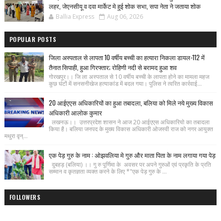
लहर, जेएनसीयू व दवा मार्केट मे हुई शोक सभा, सपा नेता ने जताया शोक
Ballia Express
Aug 06, 2026
POPULAR POSTS
जिला अस्पताल से लापता 10 वर्षीय बच्ची का हत्यारा निकला डायल-112 में
तैनात सिपाही, हुआ गिरफ्तार; रोहिणी नदी से बरामद हुआ शव
गोरखपुर।। जि ला अस्पताल से 10 वर्षीय बच्ची के लापता होने का मामला महज
कुछ घंटों में सनसनीखेज हत्याकांड में बदल गया। पुलिस ने त्वरित कार्रवाई...
20 आईएएस अधिकारियों का हुआ तबादला, बलिया को मिले नये मुख्य विकास
अधिकारी आलोक कुमार
लखनऊ।। उत्तरप्रदेश शासन ने आज 20 आईएएस अधिकारियो का तबादला
किया है। बलिया जनपद के मुख्य विकास अधिकारी ओजस्वी राज को नगर आयुक्त
मथुरा वृन्...
एक पेड़ गुरु के नाम : ओझवलिया मे गुरु और माता पिता के नाम लगाया गया पेड़
दुबहड़ (बलिया) ।। गु रु पूर्णिमा के अवसर पर अपने गुरुओं एवं प्रकृति के प्रति
सम्मान व कृतज्ञता व्यक्त करने के लिए *"एक पेड़ गुरु के ...
FOLLOWERS