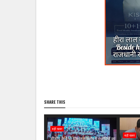
SHARE THIS
बड़ी खबर
बड़ी खबर
डीडीयू के 45वें दीक्षांत समारोह में मेधावियों का