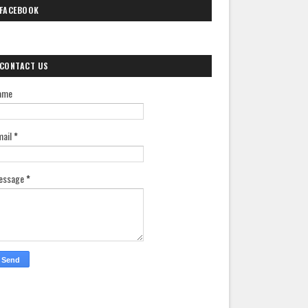
FACEBOOK
CONTACT US
ame
mail
*
essage
*