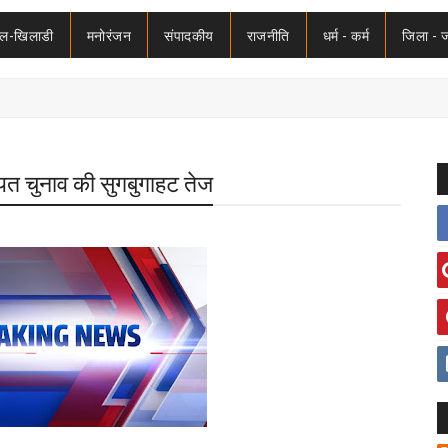
ेल-खिलाडी
मनोरंजन
संपादकीय
राजनीति
धर्म - कर्म
जिला - 
ायत चुनाव की सुगबुगाहट तेज