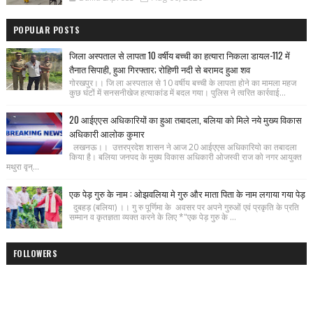
POPULAR POSTS
जिला अस्पताल से लापता 10 वर्षीय बच्ची का हत्यारा निकला डायल-112 में
तैनात सिपाही, हुआ गिरफ्तार; रोहिणी नदी से बरामद हुआ शव
गोरखपुर।। जि ला अस्पताल से 10 वर्षीय बच्ची के लापता होने का मामला महज
कुछ घंटों में सनसनीखेज हत्याकांड में बदल गया। पुलिस ने त्वरित कार्रवाई...
20 आईएएस अधिकारियों का हुआ तबादला, बलिया को मिले नये मुख्य विकास
अधिकारी आलोक कुमार
लखनऊ।। उत्तरप्रदेश शासन ने आज 20 आईएएस अधिकारियो का तबादला
किया है। बलिया जनपद के मुख्य विकास अधिकारी ओजस्वी राज को नगर आयुक्त
मथुरा वृन्...
एक पेड़ गुरु के नाम : ओझवलिया मे गुरु और माता पिता के नाम लगाया गया पेड़
दुबहड़ (बलिया) ।। गु रु पूर्णिमा के अवसर पर अपने गुरुओं एवं प्रकृति के प्रति
सम्मान व कृतज्ञता व्यक्त करने के लिए *"एक पेड़ गुरु के ...
FOLLOWERS