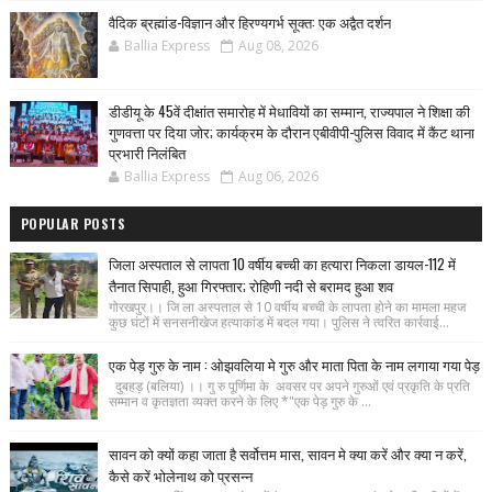
वैदिक ब्रह्मांड-विज्ञान और हिरण्यगर्भ सूक्त: एक अद्वैत दर्शन
Ballia Express
Aug 08, 2026
डीडीयू के 45वें दीक्षांत समारोह में मेधावियों का सम्मान, राज्यपाल ने शिक्षा की
गुणवत्ता पर दिया जोर; कार्यक्रम के दौरान एबीवीपी-पुलिस विवाद में कैंट थाना
प्रभारी निलंबित
Ballia Express
Aug 06, 2026
POPULAR POSTS
जिला अस्पताल से लापता 10 वर्षीय बच्ची का हत्यारा निकला डायल-112 में
तैनात सिपाही, हुआ गिरफ्तार; रोहिणी नदी से बरामद हुआ शव
गोरखपुर।। जि ला अस्पताल से 10 वर्षीय बच्ची के लापता होने का मामला महज
कुछ घंटों में सनसनीखेज हत्याकांड में बदल गया। पुलिस ने त्वरित कार्रवाई...
एक पेड़ गुरु के नाम : ओझवलिया मे गुरु और माता पिता के नाम लगाया गया पेड़
दुबहड़ (बलिया) ।। गु रु पूर्णिमा के अवसर पर अपने गुरुओं एवं प्रकृति के प्रति
सम्मान व कृतज्ञता व्यक्त करने के लिए *"एक पेड़ गुरु के ...
सावन को क्यों कहा जाता है सर्वोत्तम मास, सावन मे क्या करें और क्या न करें,
कैसे करें भोलेनाथ को प्रसन्न