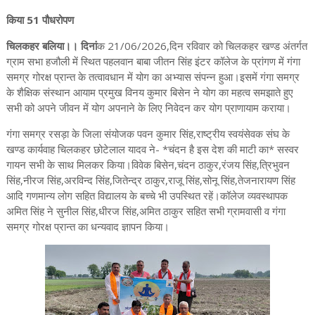
किया 51 पौधरोपण
चिलकहर बलिया।। दिनां
क 21/06/2026,दिन रविवार को चिलकहर खण्ड अंतर्गत
ग्राम सभा हजौली में स्थित पहलवान बाबा जीतन सिंह इंटर कॉलेज के प्रांगण में गंगा
समग्र गोरक्ष प्रान्त के तत्वावधान में योग का अभ्यास संपन्न हुआ।इसमें गंगा समग्र
के शैक्षिक संस्थान आयाम प्रमुख विनय कुमार बिसेन ने योग का महत्व समझाते हुए
सभी को अपने जीवन में योग अपनाने के लिए निवेदन कर योग प्राणायाम कराया।
गंगा समग्र रसड़ा के जिला संयोजक पवन कुमार सिंह,राष्ट्रीय स्वयंसेवक संघ के
खण्ड कार्यवाह चिलकहर छोटेलाल यादव ने- *चंदन है इस देश की माटी का* सस्वर
गायन सभी के साथ मिलकर किया।विवेक बिसेन,चंदन ठाकुर,रंजय सिंह,त्रिभुवन
सिंह,नीरज सिंह,अरविन्द सिंह,जितेन्द्र ठाकुर,राजू सिंह,सोनू सिंह,तेजनारायण सिंह
आदि गणमान्य लोग सहित विद्यालय के बच्चे भी उपस्थित रहें।कॉलेज व्यवस्थापक
अमित सिंह ने सुनील सिंह,धीरज सिंह,अमित ठाकुर सहित सभी ग्रामवासी व गंगा
समग्र गोरक्ष प्रान्त का धन्यवाद ज्ञापन किया।