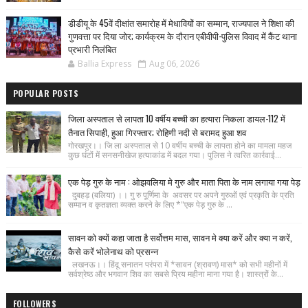
डीडीयू के 45वें दीक्षांत समारोह में मेधावियों का सम्मान, राज्यपाल ने शिक्षा की
गुणवत्ता पर दिया जोर; कार्यक्रम के दौरान एबीवीपी-पुलिस विवाद में कैंट थाना
प्रभारी निलंबित
Ballia Express
Aug 06, 2026
POPULAR POSTS
जिला अस्पताल से लापता 10 वर्षीय बच्ची का हत्यारा निकला डायल-112 में
तैनात सिपाही, हुआ गिरफ्तार; रोहिणी नदी से बरामद हुआ शव
गोरखपुर।। जि ला अस्पताल से 10 वर्षीय बच्ची के लापता होने का मामला महज
कुछ घंटों में सनसनीखेज हत्याकांड में बदल गया। पुलिस ने त्वरित कार्रवाई...
एक पेड़ गुरु के नाम : ओझवलिया मे गुरु और माता पिता के नाम लगाया गया पेड़
दुबहड़ (बलिया) ।। गु रु पूर्णिमा के अवसर पर अपने गुरुओं एवं प्रकृति के प्रति
सम्मान व कृतज्ञता व्यक्त करने के लिए *"एक पेड़ गुरु के ...
सावन को क्यों कहा जाता है सर्वोत्तम मास, सावन मे क्या करें और क्या न करें,
कैसे करें भोलेनाथ को प्रसन्न
लखनऊ।। हिंदू सनातन परंपरा में *सावन (श्रावण) मास* को सभी महीनों में
सर्वश्रेष्ठ और भगवान शिव का सबसे प्रिय महीना माना गया है। शास्त्रों के...
FOLLOWERS