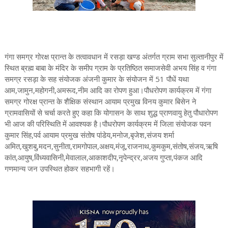
गंगा समग्र गोरक्ष प्रान्त के तत्वावधान में रसड़ा खण्ड अंतर्गत ग्राम सभा सुल्तानीपुर में
स्थित ब्रह्म बाबा के मंदिर के समीप ग्राम के प्रतिष्ठित समाजसेवी अभय सिंह व गंगा
समग्र रसड़ा के सह संयोजक अंजनी कुमार के संयोजन में 51 पौधें यथा
आम,जामुन,महोगनी,अमरूद,नीम आदि का रोपण हुआ।पौधरोपण कार्यक्रम में गंगा
समग्र गोरक्ष प्रान्त के शैक्षिक संस्थान आयाम प्रमुख विनय कुमार बिसेन ने
ग्रामवासियों से चर्चा करते हुए कहा कि योगासन के साथ शुद्ध प्राणवायु हेतु पौधारोपण
भी आज की परिस्थिति में आवश्यक है।पौधरोपण कार्यक्रम में जिला संयोजक पवन
कुमार सिंह,पर्व आयाम प्रमुख संतोष पांडेय,मनोज,बृजेश,संजय शर्मा
अमित,खुशबु,मदन,सुनीता,रामगोपाल,अक्षय,मंजू,राजनाथ,कुमकुम,संतोष,संजय,ऋषि
कांत,आयुष,विंध्यवासिनी,मेवालाल,आकाशदीप,नृपेन्द्रर,अजय गुप्ता,पंकज आदि
गणमान्य जन उपस्थित होकर सहभागी रहें।