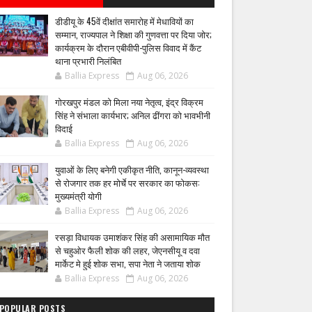
डीडीयू के 45वें दीक्षांत समारोह में मेधावियों का
सम्मान, राज्यपाल ने शिक्षा की गुणवत्ता पर दिया जोर;
कार्यक्रम के दौरान एबीवीपी-पुलिस विवाद में कैंट
थाना प्रभारी निलंबित
Ballia Express
Aug 06, 2026
गोरखपुर मंडल को मिला नया नेतृत्व, इंद्र विक्रम
सिंह ने संभाला कार्यभार; अनिल ढींगरा को भावभीनी
विदाई
Ballia Express
Aug 06, 2026
युवाओं के लिए बनेगी एकीकृत नीति, कानून-व्यवस्था
से रोजगार तक हर मोर्चे पर सरकार का फोकस:
मुख्यमंत्री योगी
Ballia Express
Aug 06, 2026
रसड़ा विधायक उमाशंकर सिंह की असामायिक मौत
से चहुओर फैली शोक की लहर, जेएनसीयू व दवा
मार्केट मे हुई शोक सभा, सपा नेता ने जताया शोक
Ballia Express
Aug 06, 2026
POPULAR POSTS