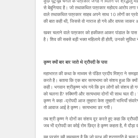
कुछ यूट्यूब चैनल के पत्रकार जगह न मिलने पर श्रद्धालु 
से बेबुनियाद है। जो तथाकथित पत्रकार महोदय आरोप लगा रह
वाले तथाकथित पत्रकार साहब अपने साथ 10 लोगों का प्रवेश 
की बात कही थी, जिससे वो नाराज हो गये और वापस जाकर अ
खबर चलाने वाले पत्रकार को हकीकत आकर पांडाल के पास द
है। शिव की सबसे बड़ी भक्त महिलाये ही होती, उनको सुविधा 
कृष्ण क्यों बार बार जाते थे द्रौपदी के पास
महाभारत की कथा के माध्यम से पंडित प्रदीप मिश्रा ने समझ
करते है। बताया कि एक बार सत्यभामा को संशय हुआ कि क्यों कृ
कही। भगवान श्रीकृष्ण भांप गये कि इन लोगों को संशय हो गया
को चलना है? रुक्मिणी और सत्यभामा दोनों भी साथ चल दी। जब
कृष्ण ने कहा -द्रोपदी आज तुम्हारा केश तुम्हारी भाभियाँ स
तो आवाज आई हे कृष्ण। सत्यभामा डर गयी।
तब श्री कृष्ण ने दोनों का संशय दूर करते हुए कहा कि द्रौपदी
जब भी द्रोपदी का कोई रोम छिद्र हे कृष्ण कहता है, मै दौड़ा द
यह प्रसंग यहै समझाता है कि जो प्रभु की शरणागति मे चला 