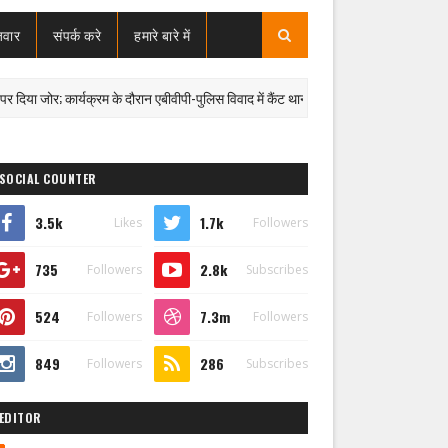
जवार
संपर्क करे
हमारे बारे में
जोर; कार्यक्रम के दौरान एबीवीपी-पुलिस विवाद में कैंट थाना प्रभारी निलंबित
बड़ी खब
SOCIAL COUNTER
3.5k
1.7k
Likes
Followers
735
2.8k
Followers
Subscribes
524
7.3m
Followers
Followers
849
286
Followers
Subscribes
EDITOR