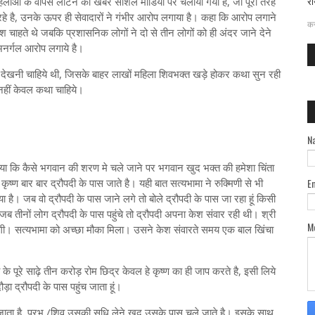
रा
महिलाओं के वापस लौटने की खबर सोशल मीडिया पर चलायी गयी है, जो पूरी तरह
दत
े है, उनके ऊपर ही सेवादारों ने गंभीर आरोप लगाया है। कहा कि आरोप लगाने
कर
चाहते थे जबकि प्रशासनिक लोगों ने दो से तीन लोगों को ही अंदर जाने देने
नर्गल आरोप लगाये है।
ेखनी चाहिये थी, जिसके बाहर लाखों महिला शिवभक्त खड़े होकर कथा सुन रही
नहीं केवल कथा चाहिये।
N
ाया कि कैसे भगवान की शरण मे चले जाने पर भगवान खुद भक्त की हमेशा चिंता
ष्ण बार बार द्रौपदी के पास जाते है। यही बात सत्यभामा ने रुक्मिणी से भी
E
 है। जब वो द्रौपदी के पास जाने लगे तो बोले द्रौपदी के पास जा रहा हूं किसी
 तीनों लोग द्रौपदी के पास पहुंचे तो द्रौपदी अपना केश संवार रही थी। श्री
M
ंवारेगी। सत्यभामा को अच्छा मौका मिला। उसने केश संवारते समय एक बाल खिंचा
 के पूरे साढ़े तीन करोड़ रोम छिद्र केवल हे कृष्ण का ही जाप करते है, इसी लिये
ौड़ा द्रौपदी के पास पहुंच जाता हूं।
जाता है, प्रभु /शिव उसकी सुधि लेने खुद उसके पास चले जाते है। इसके साथ