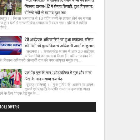
निकला डायल-112 में तैनात सिपाही, हुआ गिरफ्तार;
रोहिणी नदी से बरामद हुआ शव
रखपुर।। जि ला अस्पताल से 10 वर्षीय बच्ची के लापता होने का मामला
ज कुछ घंटों में सनसनीखेज हत्याकांड में बदल गया। पुलिस ने त्वरित
्रवाई...
20 आईएएस अधिकारियों का हुआ तबादला, बलिया
को मिले नये मुख्य विकास अधिकारी आलोक कुमार
लखनऊ।। उत्तरप्रदेश शासन ने आज 20 आईएएस
अधिकारियो का तबादला किया है। बलिया जनपद के
ख्य विकास अधिकारी ओजस्वी राज को नगर आयुक्त मथुरा वृन्...
एक पेड़ गुरु के नाम : ओझवलिया मे गुरु और माता
पिता के नाम लगाया गया पेड़
दुबहड़ (बलिया) ।। गु रु पूर्णिमा के अवसर पर अपने
गुरुओं एवं प्रकृति के प्रति सम्मान व कृतज्ञता व्यक्त
ने के लिए *"एक पेड़ गुरु के ...
FOLLOWERS