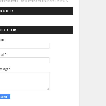
ीब प्रशांत किशोर दतिया मध्यप्रदेश की सीट पर बीजेपी की हार , ब...
FACEBOOK
CONTACT US
ame
mail
*
essage
*