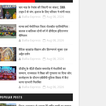
चार माह के रेयांश की जिंदगी पर संकट, SMA
टाइप-1 से जंग; इलाज के लिए परिवार ने मांगी मदद
Ballia Express
Aug 08, 2026
मानव वर्मा मेमोरियल जिला रोलबॉल प्रतियोगिता :
बालक व बालिका दोनों वर्ग में डीपीएस इंदिरानगर
चैम्पियन
Ballia Express
Aug 08, 2026
वैदिक ब्रह्मांड-विज्ञान और हिरण्यगर्भ सूक्त: एक
अद्वैत दर्शन
Ballia Express
Aug 08, 2026
डीडीयू के 45वें दीक्षांत समारोह में मेधावियों का
सम्मान, राज्यपाल ने शिक्षा की गुणवत्ता पर दिया जोर;
कार्यक्रम के दौरान एबीवीपी-पुलिस विवाद में कैंट
थाना प्रभारी निलंबित
Ballia Express
Aug 06, 2026
POPULAR POSTS
जिला अस्पताल से लापता 10 वर्षीय बच्ची का हत्यारा