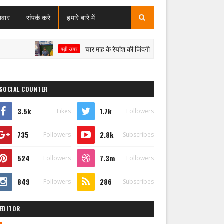
जवार
संपर्क करे
हमारे बारे में
चार माह के रेयांश की जिंदगी पर संकट, SMA टाइप-1 से जंग; इलाज के ल
बड़ी खबर
SOCIAL COUNTER
3.5k
1.7k
Likes
Followers
735
2.8k
Followers
Subscribes
524
7.3m
Followers
Followers
849
286
Followers
Subscribes
EDITOR