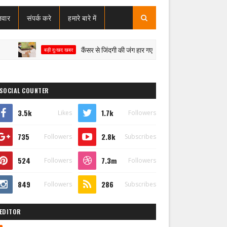
जवार
संपर्क करे
हमारे बारे में
कैंसर से जिंदगी की जंग हार गए बसपा विधायक उमाशंकर सिंह, पूर्वांचल
बड़ी दुःखद खबर
SOCIAL COUNTER
3.5k
1.7k
Likes
Followers
735
2.8k
Followers
Subscribes
524
7.3m
Followers
Followers
849
286
Followers
Subscribes
EDITOR