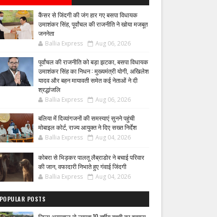
कैंसर से जिंदगी की जंग हार गए बसपा विधायक
उमाशंकर सिंह, पूर्वांचल की राजनीति ने खोया मजबूत
जननेता
Ballia Express
Aug 06, 2026
पूर्वांचल की राजनीति को बड़ा झटका, बसपा विधायक
उमाशंकर सिंह का निधन : मुख्यमंत्री योगी, अखिलेश
यादव और बहन मायावती समेत कई नेताओं ने दी
श्रद्धांजलि
Ballia Express
Aug 06, 2026
बलिया में दिव्यांगजनों की समस्याएं सुनने पहुंची
मोबाइल कोर्ट, राज्य आयुक्त ने दिए सख्त निर्देश
Ballia Express
Aug 04, 2026
कोबरा से भिड़कर पालतू लैब्राडोर ने बचाई परिवार
की जान, वफादारी निभाते हुए गंवाई जिंदगी
Ballia Express
Aug 04, 2026
POPULAR POSTS
जिला अस्पताल से लापता 10 वर्षीय बच्ची का हत्यारा