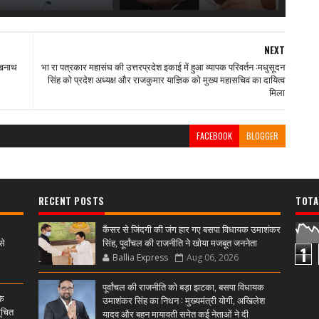
NEXT
रखनाथ
भा रा पत्रकार महासंघ की उत्तरप्रदेश इकाई में हुआ व्यापक परिवर्तन :मधुसूदन
सिंह को प्रदेश अध्यक्ष और राजकुमार याज्ञिक को मुख्य महासचिव का दायित्व
मिला
FACEBOOK
BLOGGER
RECENT POSTS
TOTA
कैंसर से जिंदगी की जंग हार गए बसपा विधायक उमाशंकर
से
सिंह, पूर्वांचल की राजनीति ने खोया मजबूत जननेता
1
Ballia Express
Aug 06, 2026
पूर्वांचल की राजनीति को बड़ा झटका, बसपा विधायक
के
उमाशंकर सिंह का निधन : मुख्यमंत्री योगी, अखिलेश
ूचित
यादव और बहन मायावती समेत कई नेताओं ने दी