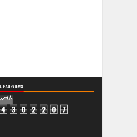
L PAGEVIEWS
4
3
0
2
2
0
7