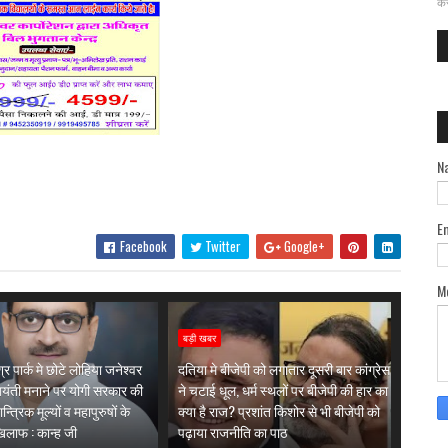
कर
N
E
Facebook
Twitter
Google+
M
बड़ी खबर
्र पार्क मे छोटे लोहिया जनेश्वर
दतिया मे बीजेपी को लगातार दूसरी बार कांग्रेस
जयंती मनाने पर योगी सरकार की
ने चटाई धूल, धर्म स्थलों पर बीजेपी की हार का
त्रिक मूल्यों व महापुरुषों के
क्या है राज? प्रशांत किशोर से भी बीजेपी को
खिलाफ : कान्ह जी
पढ़ाया राजनीति का पाठ