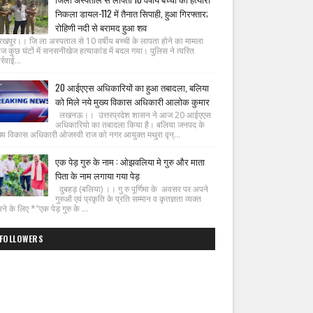
निकला डायल-112 में तैनात सिपाही, हुआ गिरफ्तार;
रोहिणी नदी से बरामद हुआ शव
रखपुर।। जि ला अस्पताल से 10 वर्षीय बच्ची के लापता होने का मामला
ज कुछ घंटों में सनसनीखेज हत्याकांड में बदल गया। पुलिस ने त्वरित
्रवाई...
20 आईएएस अधिकारियों का हुआ तबादला, बलिया
को मिले नये मुख्य विकास अधिकारी आलोक कुमार
लखनऊ।। उत्तरप्रदेश शासन ने आज 20 आईएएस
अधिकारियो का तबादला किया है। बलिया जनपद के
ख्य विकास अधिकारी ओजस्वी राज को नगर आयुक्त मथुरा वृन्...
एक पेड़ गुरु के नाम : ओझवलिया मे गुरु और माता
पिता के नाम लगाया गया पेड़
दुबहड़ (बलिया) ।। गु रु पूर्णिमा के अवसर पर अपने
गुरुओं एवं प्रकृति के प्रति सम्मान व कृतज्ञता व्यक्त
ने के लिए *"एक पेड़ गुरु के ...
FOLLOWERS