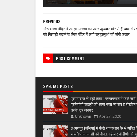
PREVIOUS
गोरखनाथ मंदिर में उमड़ा आस्था का ज्वार :बुधवार भोर से ही बाबा गो
को खिचड़ी चढ़ाने के लिए मंदिर में लगी श्रद्धालुओं की लंबी कतार
POST
COMMENT
SPECIAL POSTS
प्रयागराज से बड़ी खबर : प्रयागराज में फंसे सभी
प्रतियोगी छात्रों को आज भेजा जा रहा है रोडवेज 
उनके गृह जनपद
Unknown
Apr 27, 2020
लक्ष्मणपुर (बलिया) में फंसे राजस्थान के 4 व्यक्ति 
सामने फांकाकशी की नौबत,कई बार बीडीओ को स