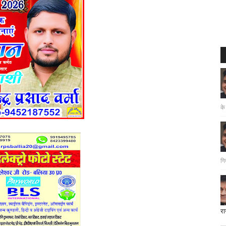
के
गि
रा
दत