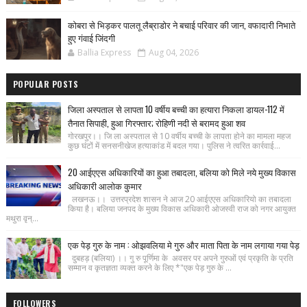
कोबरा से भिड़कर पालतू लैब्राडोर ने बचाई परिवार की जान, वफादारी निभाते
हुए गंवाई जिंदगी
Ballia Express
Aug 04, 2026
POPULAR POSTS
जिला अस्पताल से लापता 10 वर्षीय बच्ची का हत्यारा निकला डायल-112 में
तैनात सिपाही, हुआ गिरफ्तार; रोहिणी नदी से बरामद हुआ शव
गोरखपुर।। जि ला अस्पताल से 10 वर्षीय बच्ची के लापता होने का मामला महज
कुछ घंटों में सनसनीखेज हत्याकांड में बदल गया। पुलिस ने त्वरित कार्रवाई...
20 आईएएस अधिकारियों का हुआ तबादला, बलिया को मिले नये मुख्य विकास
अधिकारी आलोक कुमार
लखनऊ।। उत्तरप्रदेश शासन ने आज 20 आईएएस अधिकारियो का तबादला
किया है। बलिया जनपद के मुख्य विकास अधिकारी ओजस्वी राज को नगर आयुक्त
मथुरा वृन्...
एक पेड़ गुरु के नाम : ओझवलिया मे गुरु और माता पिता के नाम लगाया गया पेड़
दुबहड़ (बलिया) ।। गु रु पूर्णिमा के अवसर पर अपने गुरुओं एवं प्रकृति के प्रति
सम्मान व कृतज्ञता व्यक्त करने के लिए *"एक पेड़ गुरु के ...
FOLLOWERS