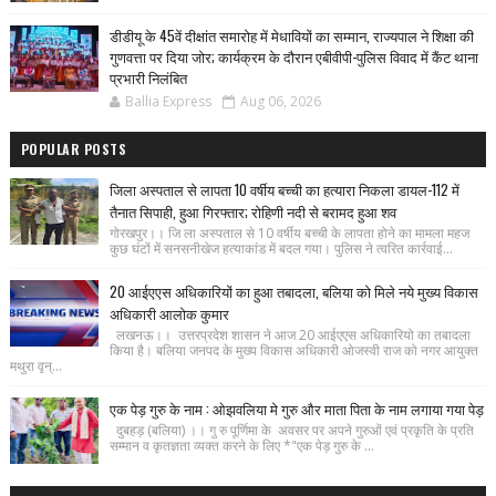
डीडीयू के 45वें दीक्षांत समारोह में मेधावियों का सम्मान, राज्यपाल ने शिक्षा की
गुणवत्ता पर दिया जोर; कार्यक्रम के दौरान एबीवीपी-पुलिस विवाद में कैंट थाना
प्रभारी निलंबित
Ballia Express
Aug 06, 2026
POPULAR POSTS
जिला अस्पताल से लापता 10 वर्षीय बच्ची का हत्यारा निकला डायल-112 में
तैनात सिपाही, हुआ गिरफ्तार; रोहिणी नदी से बरामद हुआ शव
गोरखपुर।। जि ला अस्पताल से 10 वर्षीय बच्ची के लापता होने का मामला महज
कुछ घंटों में सनसनीखेज हत्याकांड में बदल गया। पुलिस ने त्वरित कार्रवाई...
20 आईएएस अधिकारियों का हुआ तबादला, बलिया को मिले नये मुख्य विकास
अधिकारी आलोक कुमार
लखनऊ।। उत्तरप्रदेश शासन ने आज 20 आईएएस अधिकारियो का तबादला
किया है। बलिया जनपद के मुख्य विकास अधिकारी ओजस्वी राज को नगर आयुक्त
मथुरा वृन्...
एक पेड़ गुरु के नाम : ओझवलिया मे गुरु और माता पिता के नाम लगाया गया पेड़
दुबहड़ (बलिया) ।। गु रु पूर्णिमा के अवसर पर अपने गुरुओं एवं प्रकृति के प्रति
सम्मान व कृतज्ञता व्यक्त करने के लिए *"एक पेड़ गुरु के ...