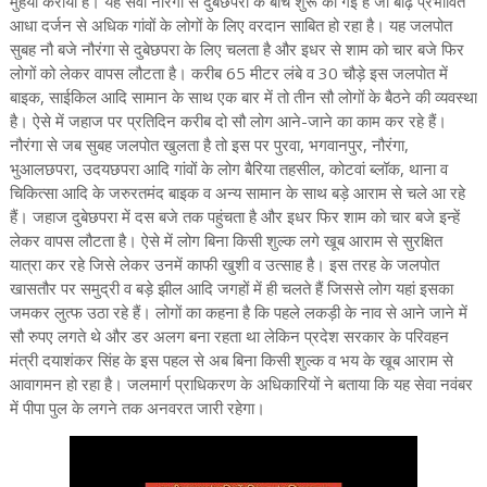
मुहैया कराया है। यह सेवा नौरंगा से दुबेछपरा के बीच शुरू की गई है जो बाढ़ प्रभावित
आधा दर्जन से अधिक गांवों के लोगों के लिए वरदान साबित हो रहा है। यह जलपोत
सुबह नौ बजे नौरंगा से दुबेछपरा के लिए चलता है और इधर से शाम को चार बजे फिर
लोगों को लेकर वापस लौटता है। करीब 65 मीटर लंबे व 30 चौड़े इस जलपोत में
बाइक, साईकिल आदि सामान के साथ एक बार में तो तीन सौ लोगों के बैठने की व्यवस्था
है। ऐसे में जहाज पर प्रतिदिन करीब दो सौ लोग आने-जाने का काम कर रहे हैं।
नौरंगा से जब सुबह जलपोत खुलता है तो इस पर पुरवा, भगवानपुर, नौरंगा,
भुआलछपरा, उदयछपरा आदि गांवों के लोग बैरिया तहसील, कोटवां ब्लॉक, थाना व
चिकित्सा आदि के जरुरतमंद बाइक व अन्य सामान के साथ बड़े आराम से चले आ रहे
हैं। जहाज दुबेछपरा में दस बजे तक पहुंचता है और इधर फिर शाम को चार बजे इन्हें
लेकर वापस लौटता है। ऐसे में लोग बिना किसी शुल्क लगे खूब आराम से सुरक्षित
यात्रा कर रहे जिसे लेकर उनमें काफी खुशी व उत्साह है। इस तरह के जलपोत
खासतौर पर समुद्री व बड़े झील आदि जगहों में ही चलते हैं जिससे लोग यहां इसका
जमकर लुत्फ उठा रहे हैं। लोगों का कहना है कि पहले लकड़ी के नाव से आने जाने में
सौ रुपए लगते थे और डर अलग बना रहता था लेकिन प्रदेश सरकार के परिवहन
मंत्री दयाशंकर सिंह के इस पहल से अब बिना किसी शुल्क व भय के खूब आराम से
आवागमन हो रहा है। जलमार्ग प्राधिकरण के अधिकारियों ने बताया कि यह सेवा नवंबर
में पीपा पुल के लगने तक अनवरत जारी रहेगा।