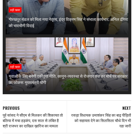
बड़ी खबर
गोरखपुर मंडल को मिला नया नेतृत्व, इंद्र विक्रम सिंह ने संभाला कार्यभार; अनिल ढींगरा
को भावभीनी विदाई
बड़ी खबर
युवाओं के लिए बनेगी एकीकृत नीति, कानून-व्यवस्था से रोजगार तक हर मोर्चे पर सरकार
का फोकस: मुख्यमंत्री योगी
PREVIOUS
NEXT
पूर्व सांसद ने सीएम से मिलकर की शिकायत तो
रसड़ा विधायक उमाशंकर सिंह का बाढ़ पीड़ितों
बलिया में मचा हड़कंप, दस साल से लंबित है
को सहायता देने का सिलसिला चौथे दिन भी
श्री राजभर का दाखिल ख़ारिज का मामला
रहा जारी