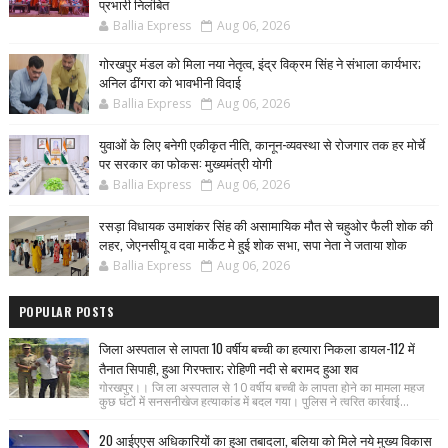
प्रभारी निलंबित
Ballia Express
Aug 06, 2026
गोरखपुर मंडल को मिला नया नेतृत्व, इंद्र विक्रम सिंह ने संभाला कार्यभार;
अनिल ढींगरा को भावभीनी विदाई
Ballia Express
Aug 06, 2026
युवाओं के लिए बनेगी एकीकृत नीति, कानून-व्यवस्था से रोजगार तक हर मोर्चे
पर सरकार का फोकस: मुख्यमंत्री योगी
Ballia Express
Aug 06, 2026
रसड़ा विधायक उमाशंकर सिंह की असामायिक मौत से चहुओर फैली शोक की
लहर, जेएनसीयू व दवा मार्केट मे हुई शोक सभा, सपा नेता ने जताया शोक
Ballia Express
Aug 06, 2026
POPULAR POSTS
जिला अस्पताल से लापता 10 वर्षीय बच्ची का हत्यारा निकला डायल-112 में
तैनात सिपाही, हुआ गिरफ्तार; रोहिणी नदी से बरामद हुआ शव
गोरखपुर।। जि ला अस्पताल से 10 वर्षीय बच्ची के लापता होने का मामला महज
कुछ घंटों में सनसनीखेज हत्याकांड में बदल गया। पुलिस ने त्वरित कार्रवाई...
20 आईएएस अधिकारियों का हुआ तबादला, बलिया को मिले नये मुख्य विकास