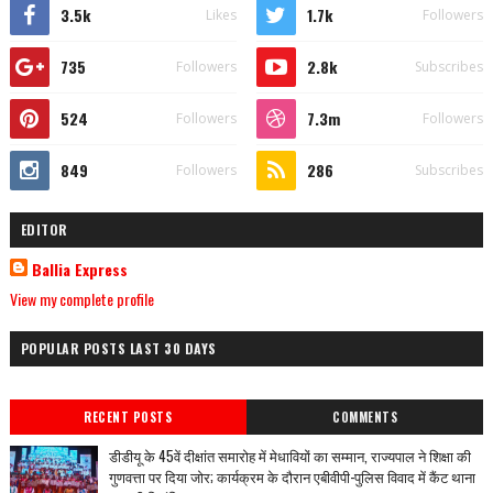
3.5k
1.7k
Likes
Followers
735
2.8k
Followers
Subscribes
524
7.3m
Followers
Followers
849
286
Followers
Subscribes
EDITOR
Ballia Express
View my complete profile
POPULAR POSTS LAST 30 DAYS
RECENT POSTS
COMMENTS
डीडीयू के 45वें दीक्षांत समारोह में मेधावियों का सम्मान, राज्यपाल ने शिक्षा की
गुणवत्ता पर दिया जोर; कार्यक्रम के दौरान एबीवीपी-पुलिस विवाद में कैंट थाना