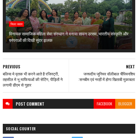
जिला जवार
विनायक सामाजिक महिला सेवा संस्थान ने मनाया सावन उत्सव, भारतीय संस्कृति और
परंपराओं की दिखी सुंदर झलक
PREVIOUS
NEXT
बलिया मे मृतक भी करने आते है रजिस्ट्री,
जनपदीय जूनियर वॉलीबाल चैंपियनशिप
तहसील मे भू माफियाओं की सेटिंग, पीड़ितों ने
:सनबीम एवं नरहीं में होगा खिताबी मुकाबला
लगायी डीएम से गुहार
POST
COMMENT
FACEBOOK
BLOGGER
SOCIAL COUNTER