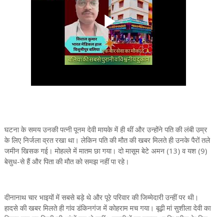
घटना के समय उनकी पत्नी पूनम देवी मायके में ही थीं और उन्होंने पति की लंबी उम्र
के लिए निर्जला व्रत रखा था। लेकिन पति की मौत की खबर मिलते ही उनके पैरों तले
जमीन खिसक गई। मोहल्ले में मातम छा गया। दो मासूम बेटे अमन (13) व यश (9)
बेसुध-से हैं और पिता की मौत को समझ नहीं पा रहे।
दीनानाथ चार भाइयों में सबसे बड़े थे और पूरे परिवार की जिम्मेदारी उन्हीं पर थी।
हादसे की खबर मिलते ही गांव डंकिनगंज में कोहराम मच गया। बूढ़ी मां सुशीला देवी का