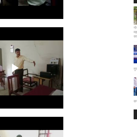
गो
मह
कार
मु
कर