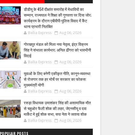
डीडीयू के 45वें दीक्षांत समारोह में मेधावियों का
सम्मान, राज्यपाल ने शिक्षा की गुणवत्ता पर दिया जोर;
कार्यक्रम के दौरान एबीवीपी-पुलिस विवाद में कैंट
थाना प्रभारी निलंबित
Ballia Express
Aug 06, 2026
गोरखपुर मंडल को मिला नया नेतृत्व, इंद्र विक्रम
सिंह ने संभाला कार्यभार; अनिल ढींगरा को भावभीनी
विदाई
Ballia Express
Aug 06, 2026
युवाओं के लिए बनेगी एकीकृत नीति, कानून-व्यवस्था
से रोजगार तक हर मोर्चे पर सरकार का फोकस:
मुख्यमंत्री योगी
Ballia Express
Aug 06, 2026
रसड़ा विधायक उमाशंकर सिंह की असामायिक मौत
से चहुओर फैली शोक की लहर, जेएनसीयू व दवा
मार्केट मे हुई शोक सभा, सपा नेता ने जताया शोक
Ballia Express
Aug 06, 2026
POPULAR POSTS