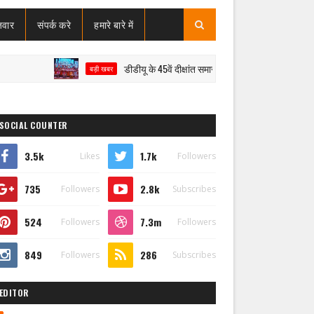
जवार
संपर्क करे
हमारे बारे में
डीडीयू के 45वें दीक्षांत समारोह में मेधावियों का सम्मान, राज्यपाल ने शि
बड़ी खबर
SOCIAL COUNTER
3.5k
1.7k
Likes
Followers
735
2.8k
Followers
Subscribes
524
7.3m
Followers
Followers
849
286
Followers
Subscribes
EDITOR