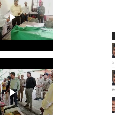
के
गि