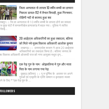
जिला अस्पताल से लापता 10 वर्षीय बच्ची का हत्यारा
निकला डायल-112 में तैनात सिपाही, हुआ गिरफ्तार;
रोहिणी नदी से बरामद हुआ शव
रखपुर।। जि ला अस्पताल से 10 वर्षीय बच्ची के लापता होने का मामला
ज कुछ घंटों में सनसनीखेज हत्याकांड में बदल गया। पुलिस ने त्वरित
्रवाई...
20 आईएएस अधिकारियों का हुआ तबादला, बलिया
को मिले नये मुख्य विकास अधिकारी आलोक कुमार
लखनऊ।। उत्तरप्रदेश शासन ने आज 20 आईएएस
अधिकारियो का तबादला किया है। बलिया जनपद के
ख्य विकास अधिकारी ओजस्वी राज को नगर आयुक्त मथुरा वृन्...
एक पेड़ गुरु के नाम : ओझवलिया मे गुरु और माता
पिता के नाम लगाया गया पेड़
दुबहड़ (बलिया) ।। गु रु पूर्णिमा के अवसर पर अपने
गुरुओं एवं प्रकृति के प्रति सम्मान व कृतज्ञता व्यक्त
ने के लिए *"एक पेड़ गुरु के ...
FOLLOWERS