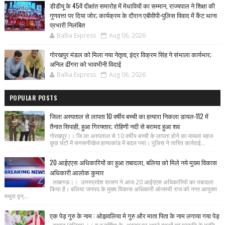
डीडीयू के 45वें दीक्षांत समारोह में मेधावियों का सम्मान, राज्यपाल ने शिक्षा की
गुणवत्ता पर दिया जोर; कार्यक्रम के दौरान एबीवीपी-पुलिस विवाद में कैंट थाना
प्रभारी निलंबित
Ballia Express
Aug 06, 2026
गोरखपुर मंडल को मिला नया नेतृत्व, इंद्र विक्रम सिंह ने संभाला कार्यभार;
अनिल ढींगरा को भावभीनी विदाई
Ballia Express
Aug 06, 2026
POPULAR POSTS
जिला अस्पताल से लापता 10 वर्षीय बच्ची का हत्यारा निकला डायल-112 में
तैनात सिपाही, हुआ गिरफ्तार; रोहिणी नदी से बरामद हुआ शव
गोरखपुर।। जि ला अस्पताल से 10 वर्षीय बच्ची के लापता होने का मामला महज
कुछ घंटों में सनसनीखेज हत्याकांड में बदल गया। पुलिस ने त्वरित कार्रवाई...
20 आईएएस अधिकारियों का हुआ तबादला, बलिया को मिले नये मुख्य विकास
अधिकारी आलोक कुमार
लखनऊ।। उत्तरप्रदेश शासन ने आज 20 आईएएस अधिकारियो का तबादला
किया है। बलिया जनपद के मुख्य विकास अधिकारी ओजस्वी राज को नगर आयुक्त
मथुरा वृन्...
एक पेड़ गुरु के नाम : ओझवलिया मे गुरु और माता पिता के नाम लगाया गया पेड़