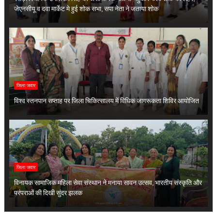
जेएनसीयू व दवा मार्केट मे हुई शोक सभा, सपा नेता ने जताया शोक
जिला जवार
विश्व स्तनपान सप्ताह पर जिला चिकित्सालय में विधिक जागरूकता शिविर आयोजित
जिला जवार
विनायक सामाजिक महिला सेवा संस्थान ने मनाया सावन उत्सव, भारतीय संस्कृति और
परंपराओं की दिखी सुंदर झलक