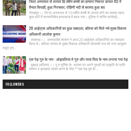
जिला अस्पताल से लापता 10 वर्षीय बच्ची का हत्यारा निकला डायल-112 में
तैनात सिपाही, हुआ गिरफ्तार; रोहिणी नदी से बरामद हुआ शव
गोरखपुर।। जि ला अस्पताल से 10 वर्षीय बच्ची के लापता होने का मामला महज
कुछ घंटों में सनसनीखेज हत्याकांड में बदल गया। पुलिस ने त्वरित कार्रवाई...
20 आईएएस अधिकारियों का हुआ तबादला, बलिया को मिले नये मुख्य विकास
अधिकारी आलोक कुमार
लखनऊ।। उत्तरप्रदेश शासन ने आज 20 आईएएस अधिकारियो का तबादला
किया है। बलिया जनपद के मुख्य विकास अधिकारी ओजस्वी राज को नगर आयुक्त
मथुरा वृन्...
एक पेड़ गुरु के नाम : ओझवलिया मे गुरु और माता पिता के नाम लगाया गया पेड़
दुबहड़ (बलिया) ।। गु रु पूर्णिमा के अवसर पर अपने गुरुओं एवं प्रकृति के प्रति
सम्मान व कृतज्ञता व्यक्त करने के लिए *"एक पेड़ गुरु के ...
FOLLOWERS