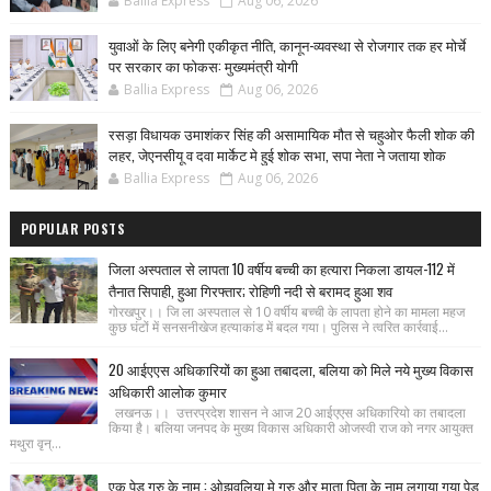
Ballia Express
Aug 06, 2026
युवाओं के लिए बनेगी एकीकृत नीति, कानून-व्यवस्था से रोजगार तक हर मोर्चे
पर सरकार का फोकस: मुख्यमंत्री योगी
Ballia Express
Aug 06, 2026
रसड़ा विधायक उमाशंकर सिंह की असामायिक मौत से चहुओर फैली शोक की
लहर, जेएनसीयू व दवा मार्केट मे हुई शोक सभा, सपा नेता ने जताया शोक
Ballia Express
Aug 06, 2026
POPULAR POSTS
जिला अस्पताल से लापता 10 वर्षीय बच्ची का हत्यारा निकला डायल-112 में
तैनात सिपाही, हुआ गिरफ्तार; रोहिणी नदी से बरामद हुआ शव
गोरखपुर।। जि ला अस्पताल से 10 वर्षीय बच्ची के लापता होने का मामला महज
कुछ घंटों में सनसनीखेज हत्याकांड में बदल गया। पुलिस ने त्वरित कार्रवाई...
20 आईएएस अधिकारियों का हुआ तबादला, बलिया को मिले नये मुख्य विकास
अधिकारी आलोक कुमार
लखनऊ।। उत्तरप्रदेश शासन ने आज 20 आईएएस अधिकारियो का तबादला
किया है। बलिया जनपद के मुख्य विकास अधिकारी ओजस्वी राज को नगर आयुक्त
मथुरा वृन्...
एक पेड़ गुरु के नाम : ओझवलिया मे गुरु और माता पिता के नाम लगाया गया पेड़