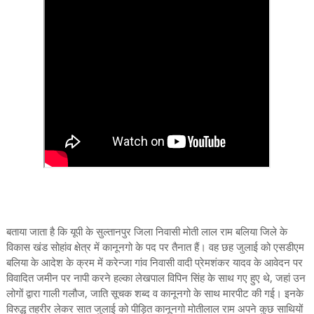
बताया जाता है कि यूपी के सुल्तानपुर जिला निवासी मोती लाल राम बलिया जिले के
विकास खंड सोहांव क्षेत्र में कानूनगो के पद पर तैनात हैं। वह छह जुलाई को एसडीएम
बलिया के आदेश के क्रम में करेन्जा गांव निवासी वादी प्रेमशंकर यादव के आवेदन पर
विवादित जमीन पर नापी करने हल्का लेखपाल विपिन सिंह के साथ गए हुए थे, जहां उन
लोगों द्वारा गाली गलौज, जाति सूचक शब्द व कानूनगो के साथ मारपीट की गई। इनके
विरुद्ध तहरीर लेकर सात जुलाई को पीड़ित कानूनगो मोतीलाल राम अपने कुछ साथियों