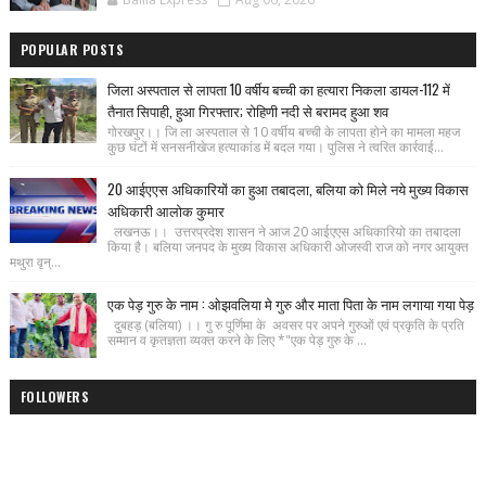
POPULAR POSTS
जिला अस्पताल से लापता 10 वर्षीय बच्ची का हत्यारा निकला डायल-112 में
तैनात सिपाही, हुआ गिरफ्तार; रोहिणी नदी से बरामद हुआ शव
गोरखपुर।। जि ला अस्पताल से 10 वर्षीय बच्ची के लापता होने का मामला महज
कुछ घंटों में सनसनीखेज हत्याकांड में बदल गया। पुलिस ने त्वरित कार्रवाई...
20 आईएएस अधिकारियों का हुआ तबादला, बलिया को मिले नये मुख्य विकास
अधिकारी आलोक कुमार
लखनऊ।। उत्तरप्रदेश शासन ने आज 20 आईएएस अधिकारियो का तबादला
किया है। बलिया जनपद के मुख्य विकास अधिकारी ओजस्वी राज को नगर आयुक्त
मथुरा वृन्...
एक पेड़ गुरु के नाम : ओझवलिया मे गुरु और माता पिता के नाम लगाया गया पेड़
दुबहड़ (बलिया) ।। गु रु पूर्णिमा के अवसर पर अपने गुरुओं एवं प्रकृति के प्रति
सम्मान व कृतज्ञता व्यक्त करने के लिए *"एक पेड़ गुरु के ...
FOLLOWERS