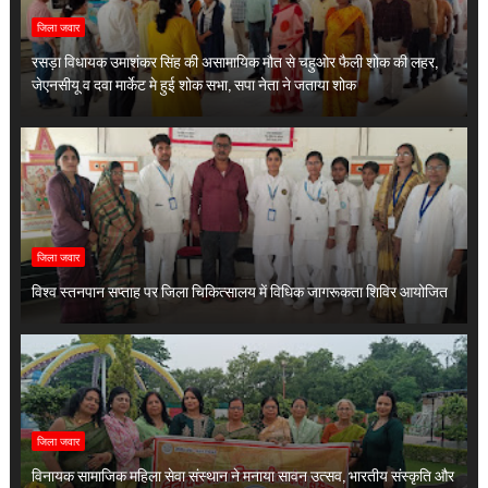
जिला जवार
रसड़ा विधायक उमाशंकर सिंह की असामायिक मौत से चहुओर फैली शोक की लहर,
जेएनसीयू व दवा मार्केट मे हुई शोक सभा, सपा नेता ने जताया शोक
जिला जवार
विश्व स्तनपान सप्ताह पर जिला चिकित्सालय में विधिक जागरूकता शिविर आयोजित
जिला जवार
विनायक सामाजिक महिला सेवा संस्थान ने मनाया सावन उत्सव, भारतीय संस्कृति और