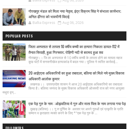
Ballia Express
Aug 06, 2026
गोरखपुर मंडल को मिला नया नेतृत्व, इंद्र विक्रम सिंह ने संभाला कार्यभार;
अनिल ढींगरा को भावभीनी विदाई
Ballia Express
Aug 06, 2026
POPULAR POSTS
जिला अस्पताल से लापता 10 वर्षीय बच्ची का हत्यारा निकला डायल-112 में
तैनात सिपाही, हुआ गिरफ्तार; रोहिणी नदी से बरामद हुआ शव
गोरखपुर।। जि ला अस्पताल से 10 वर्षीय बच्ची के लापता होने का मामला महज
कुछ घंटों में सनसनीखेज हत्याकांड में बदल गया। पुलिस ने त्वरित कार्रवाई...
20 आईएएस अधिकारियों का हुआ तबादला, बलिया को मिले नये मुख्य विकास
अधिकारी आलोक कुमार
लखनऊ।। उत्तरप्रदेश शासन ने आज 20 आईएएस अधिकारियो का तबादला
किया है। बलिया जनपद के मुख्य विकास अधिकारी ओजस्वी राज को नगर आयुक्त
मथुरा वृन्...
एक पेड़ गुरु के नाम : ओझवलिया मे गुरु और माता पिता के नाम लगाया गया पेड़
दुबहड़ (बलिया) ।। गु रु पूर्णिमा के अवसर पर अपने गुरुओं एवं प्रकृति के प्रति
सम्मान व कृतज्ञता व्यक्त करने के लिए *"एक पेड़ गुरु के ...
FOLLOWERS