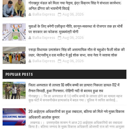
गोरखपुर मंडल को मिला नया नेतृत्व, इंद्र विक्रम सिंह ने संभाला कार्यभार;
अनिल ढींगरा को भावभीनी विदाई
Ballia Express
Aug 06, 2026
युवाओं के लिए बनेगी एकीकृत नीति, कानून-व्यवस्था से रोजगार तक हर मोर्चे
पर सरकार का फोकस: मुख्यमंत्री योगी
Ballia Express
Aug 06, 2026
रसड़ा विधायक उमाशंकर सिंह की असामायिक मौत से चहुओर फैली शोक की
लहर, जेएनसीयू व दवा मार्केट मे हुई शोक सभा, सपा नेता ने जताया शोक
Ballia Express
Aug 06, 2026
POPULAR POSTS
जिला अस्पताल से लापता 10 वर्षीय बच्ची का हत्यारा निकला डायल-112 में
तैनात सिपाही, हुआ गिरफ्तार; रोहिणी नदी से बरामद हुआ शव
गोरखपुर।। जि ला अस्पताल से 10 वर्षीय बच्ची के लापता होने का मामला महज
कुछ घंटों में सनसनीखेज हत्याकांड में बदल गया। पुलिस ने त्वरित कार्रवाई...
20 आईएएस अधिकारियों का हुआ तबादला, बलिया को मिले नये मुख्य विकास
अधिकारी आलोक कुमार
लखनऊ।। उत्तरप्रदेश शासन ने आज 20 आईएएस अधिकारियो का तबादला
किया है। बलिया जनपद के मुख्य विकास अधिकारी ओजस्वी राज को नगर आयुक्त