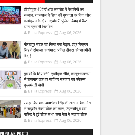
डीडीयू के 45वें दीक्षांत समारोह में मेधावियों का
सम्मान, राज्यपाल ने शिक्षा की गुणवत्ता पर दिया जोर;
कार्यक्रम के दौरान एबीवीपी-पुलिस विवाद में कैंट
थाना प्रभारी निलंबित
Ballia Express
Aug 06, 2026
गोरखपुर मंडल को मिला नया नेतृत्व, इंद्र विक्रम
सिंह ने संभाला कार्यभार; अनिल ढींगरा को भावभीनी
विदाई
Ballia Express
Aug 06, 2026
युवाओं के लिए बनेगी एकीकृत नीति, कानून-व्यवस्था
से रोजगार तक हर मोर्चे पर सरकार का फोकस:
मुख्यमंत्री योगी
Ballia Express
Aug 06, 2026
रसड़ा विधायक उमाशंकर सिंह की असामायिक मौत
से चहुओर फैली शोक की लहर, जेएनसीयू व दवा
मार्केट मे हुई शोक सभा, सपा नेता ने जताया शोक
Ballia Express
Aug 06, 2026
POPULAR POSTS