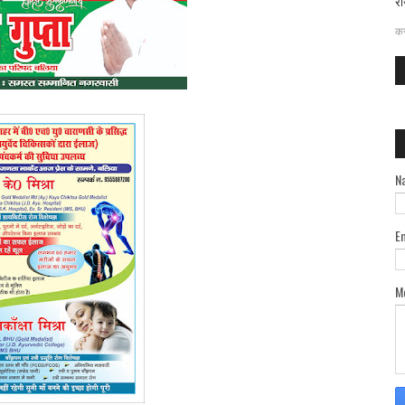
रा
दत
कर
N
E
M