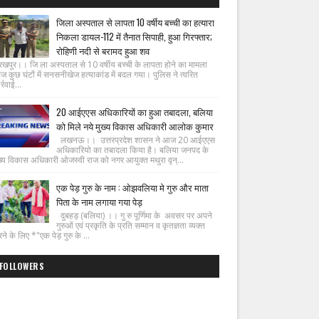
जिला अस्पताल से लापता 10 वर्षीय बच्ची का हत्यारा
निकला डायल-112 में तैनात सिपाही, हुआ गिरफ्तार;
रोहिणी नदी से बरामद हुआ शव
रखपुर।। जि ला अस्पताल से 10 वर्षीय बच्ची के लापता होने का मामला
ज कुछ घंटों में सनसनीखेज हत्याकांड में बदल गया। पुलिस ने त्वरित
्रवाई...
20 आईएएस अधिकारियों का हुआ तबादला, बलिया
को मिले नये मुख्य विकास अधिकारी आलोक कुमार
लखनऊ।। उत्तरप्रदेश शासन ने आज 20 आईएएस
अधिकारियो का तबादला किया है। बलिया जनपद के
ख्य विकास अधिकारी ओजस्वी राज को नगर आयुक्त मथुरा वृन्...
एक पेड़ गुरु के नाम : ओझवलिया मे गुरु और माता
पिता के नाम लगाया गया पेड़
दुबहड़ (बलिया) ।। गु रु पूर्णिमा के अवसर पर अपने
गुरुओं एवं प्रकृति के प्रति सम्मान व कृतज्ञता व्यक्त
ने के लिए *"एक पेड़ गुरु के ...
FOLLOWERS