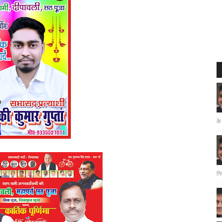
के
गि