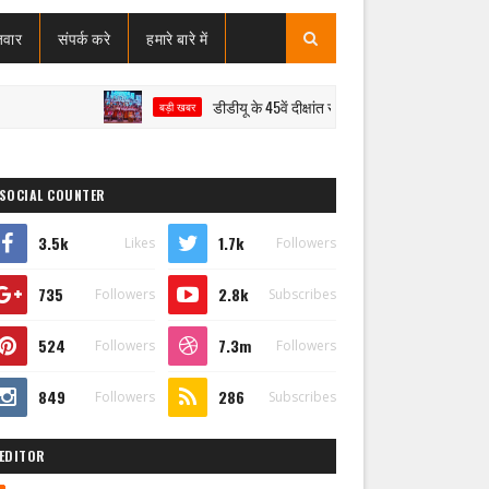
जवार
संपर्क करे
हमारे बारे में
डीडीयू के 45वें दीक्षांत समारोह में मेधावियों का सम्मान, राज्यपाल 
बड़ी खबर
SOCIAL COUNTER
3.5k
1.7k
Likes
Followers
735
2.8k
Followers
Subscribes
524
7.3m
Followers
Followers
849
286
Followers
Subscribes
EDITOR