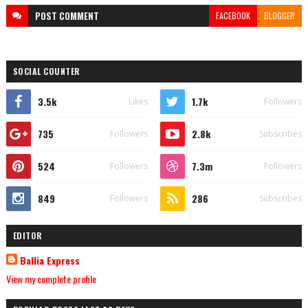
POST
COMMENT
FACEBOOK
BLOGGER
SOCIAL COUNTER
3.5k
1.7k
Likes
Followers
735
2.8k
Followers
Subscribes
524
7.3m
Followers
Followers
849
286
Followers
Subscribes
EDITOR
Ballia Express
View my complete profile