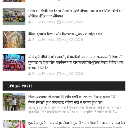
मानव वर्मा मेमोरियल जिला रोलबॉल प्रतियोगिता : बालक व बालिका दोनों वर्ग में
डीपीएस इंदिरानगर चैम्पियन
Ballia Express
Aug 08, 2026
वैदिक ब्रह्मांड-विज्ञान और हिरण्यगर्भ सूक्त: एक अद्वैत दर्शन
Ballia Express
Aug 08, 2026
डीडीयू के 45वें दीक्षांत समारोह में मेधावियों का सम्मान, राज्यपाल ने शिक्षा की
गुणवत्ता पर दिया जोर; कार्यक्रम के दौरान एबीवीपी-पुलिस विवाद में कैंट थाना
प्रभारी निलंबित
Ballia Express
Aug 06, 2026
POPULAR POSTS
जिला अस्पताल से लापता 10 वर्षीय बच्ची का हत्यारा निकला डायल-112 में
तैनात सिपाही, हुआ गिरफ्तार; रोहिणी नदी से बरामद हुआ शव
गोरखपुर।। जि ला अस्पताल से 10 वर्षीय बच्ची के लापता होने का मामला महज
कुछ घंटों में सनसनीखेज हत्याकांड में बदल गया। पुलिस ने त्वरित कार्रवाई...
एक पेड़ गुरु के नाम : ओझवलिया मे गुरु और माता पिता के नाम लगाया गया पेड़