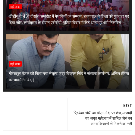
बड़ी खबर
डीडीयू के 45वें दीक्षांत समारोह में मेधावियों का सम्मान, राज्यपाल ने शिक्षा की गुणवत्ता पर
दिया जोर; कार्यक्रम के दौरान एबीवीपी-पुलिस विवाद में कैंट थाना प्रभारी निलंबित
बड़ी खबर
गोरखपुर मंडल को मिला नया नेतृत्व, इंद्र विक्रम सिंह ने संभाला कार्यभार; अनिल ढींगरा
को भावभीनी विदाई
NEXT
प्रियंका गांधी का पीएम मोदी पर तंज,आजादी
का अमृत महोत्सव में शामिल होने का
समय,किसानों से मिलने का नही