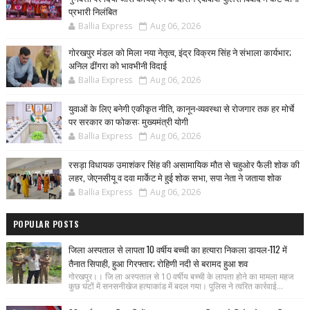
प्रभारी निलंबित
Ballia Express
Aug 06, 2026
गोरखपुर मंडल को मिला नया नेतृत्व, इंद्र विक्रम सिंह ने संभाला कार्यभार;
अनिल ढींगरा को भावभीनी विदाई
Ballia Express
Aug 06, 2026
युवाओं के लिए बनेगी एकीकृत नीति, कानून-व्यवस्था से रोजगार तक हर मोर्चे
पर सरकार का फोकस: मुख्यमंत्री योगी
Ballia Express
Aug 06, 2026
रसड़ा विधायक उमाशंकर सिंह की असामायिक मौत से चहुओर फैली शोक की
लहर, जेएनसीयू व दवा मार्केट मे हुई शोक सभा, सपा नेता ने जताया शोक
Ballia Express
Aug 06, 2026
POPULAR POSTS
जिला अस्पताल से लापता 10 वर्षीय बच्ची का हत्यारा निकला डायल-112 में
तैनात सिपाही, हुआ गिरफ्तार; रोहिणी नदी से बरामद हुआ शव
गोरखपुर।। जि ला अस्पताल से 10 वर्षीय बच्ची के लापता होने का मामला महज
कुछ घंटों में सनसनीखेज हत्याकांड में बदल गया। पुलिस ने त्वरित कार्रवाई...