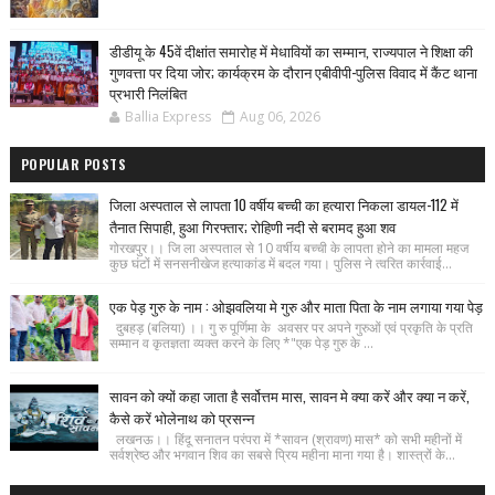
डीडीयू के 45वें दीक्षांत समारोह में मेधावियों का सम्मान, राज्यपाल ने शिक्षा की
गुणवत्ता पर दिया जोर; कार्यक्रम के दौरान एबीवीपी-पुलिस विवाद में कैंट थाना
प्रभारी निलंबित
Ballia Express
Aug 06, 2026
POPULAR POSTS
जिला अस्पताल से लापता 10 वर्षीय बच्ची का हत्यारा निकला डायल-112 में
तैनात सिपाही, हुआ गिरफ्तार; रोहिणी नदी से बरामद हुआ शव
गोरखपुर।। जि ला अस्पताल से 10 वर्षीय बच्ची के लापता होने का मामला महज
कुछ घंटों में सनसनीखेज हत्याकांड में बदल गया। पुलिस ने त्वरित कार्रवाई...
एक पेड़ गुरु के नाम : ओझवलिया मे गुरु और माता पिता के नाम लगाया गया पेड़
दुबहड़ (बलिया) ।। गु रु पूर्णिमा के अवसर पर अपने गुरुओं एवं प्रकृति के प्रति
सम्मान व कृतज्ञता व्यक्त करने के लिए *"एक पेड़ गुरु के ...
सावन को क्यों कहा जाता है सर्वोत्तम मास, सावन मे क्या करें और क्या न करें,
कैसे करें भोलेनाथ को प्रसन्न
लखनऊ।। हिंदू सनातन परंपरा में *सावन (श्रावण) मास* को सभी महीनों में
सर्वश्रेष्ठ और भगवान शिव का सबसे प्रिय महीना माना गया है। शास्त्रों के...