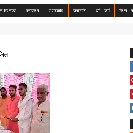
ेल-खिलाडी
मनोरंजन
संपादकीय
राजनीति
धर्म - कर्म
जिला - 
ोजित