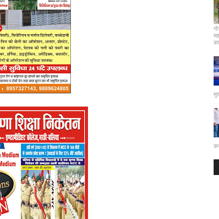
गो
मह
कार
मु
कर