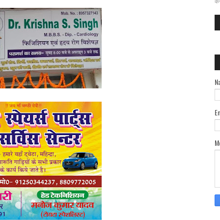
कर
N
E
M