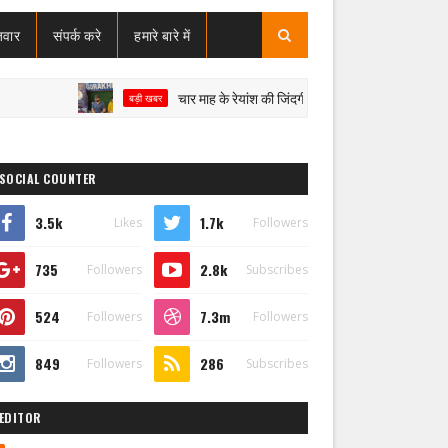
जवार
संपर्क करे
हमारे बारे में
चार माह के रेयांश की जिंदगी पर संकट, SMA टाइप-1 से जंग; इलाज के 
बड़ी खबर
SOCIAL COUNTER
3.5k
1.7k
Likes
Followers
735
2.8k
Followers
Subscribes
524
7.3m
Followers
Followers
849
286
Followers
Subscribes
EDITOR