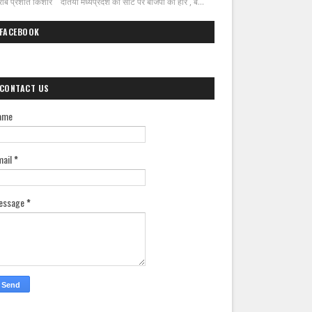
ीब प्रशांत किशोर दतिया मध्यप्रदेश की सीट पर बीजेपी की हार , ब...
FACEBOOK
CONTACT US
ame
mail
*
essage
*