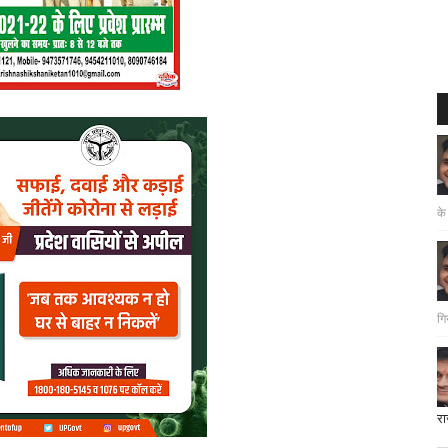
के
गि
रा
दत