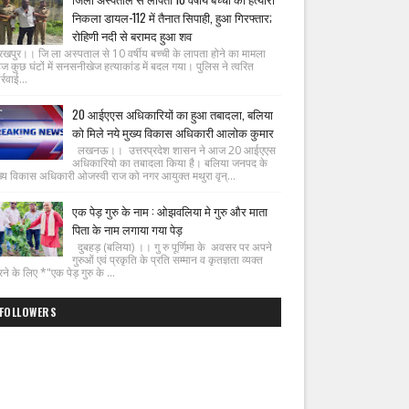
निकला डायल-112 में तैनात सिपाही, हुआ गिरफ्तार;
रोहिणी नदी से बरामद हुआ शव
रखपुर।। जि ला अस्पताल से 10 वर्षीय बच्ची के लापता होने का मामला
ज कुछ घंटों में सनसनीखेज हत्याकांड में बदल गया। पुलिस ने त्वरित
्रवाई...
20 आईएएस अधिकारियों का हुआ तबादला, बलिया
को मिले नये मुख्य विकास अधिकारी आलोक कुमार
लखनऊ।। उत्तरप्रदेश शासन ने आज 20 आईएएस
अधिकारियो का तबादला किया है। बलिया जनपद के
ख्य विकास अधिकारी ओजस्वी राज को नगर आयुक्त मथुरा वृन्...
एक पेड़ गुरु के नाम : ओझवलिया मे गुरु और माता
पिता के नाम लगाया गया पेड़
दुबहड़ (बलिया) ।। गु रु पूर्णिमा के अवसर पर अपने
गुरुओं एवं प्रकृति के प्रति सम्मान व कृतज्ञता व्यक्त
ने के लिए *"एक पेड़ गुरु के ...
FOLLOWERS