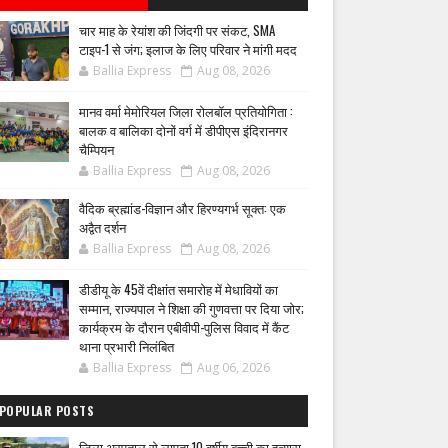
चार माह के रेयांश की जिंदगी पर संकट, SMA
टाइप-1 से जंग; इलाज के लिए परिवार ने मांगी मदद
Ballia Express
Aug 08, 2026
मानव वर्मा मेमोरियल जिला रोलबॉल प्रतियोगिता :
बालक व बालिका दोनों वर्ग में डीपीएस इंदिरानगर
चैम्पियन
Ballia Express
Aug 08, 2026
वैदिक ब्रह्मांड-विज्ञान और हिरण्यगर्भ सूक्त: एक
अद्वैत दर्शन
Ballia Express
Aug 08, 2026
डीडीयू के 45वें दीक्षांत समारोह में मेधावियों का
सम्मान, राज्यपाल ने शिक्षा की गुणवत्ता पर दिया जोर;
कार्यक्रम के दौरान एबीवीपी-पुलिस विवाद में कैंट
थाना प्रभारी निलंबित
Ballia Express
Aug 06, 2026
POPULAR POSTS
जिला अस्पताल से लापता 10 वर्षीय बच्ची का हत्यारा