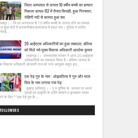
जिला अस्पताल से लापता 10 वर्षीय बच्ची का हत्यारा
निकला डायल-112 में तैनात सिपाही, हुआ गिरफ्तार;
रोहिणी नदी से बरामद हुआ शव
रखपुर।। जि ला अस्पताल से 10 वर्षीय बच्ची के लापता होने का मामला
ज कुछ घंटों में सनसनीखेज हत्याकांड में बदल गया। पुलिस ने त्वरित
्रवाई...
20 आईएएस अधिकारियों का हुआ तबादला, बलिया
को मिले नये मुख्य विकास अधिकारी आलोक कुमार
लखनऊ।। उत्तरप्रदेश शासन ने आज 20 आईएएस
अधिकारियो का तबादला किया है। बलिया जनपद के
ख्य विकास अधिकारी ओजस्वी राज को नगर आयुक्त मथुरा वृन्...
एक पेड़ गुरु के नाम : ओझवलिया मे गुरु और माता
पिता के नाम लगाया गया पेड़
दुबहड़ (बलिया) ।। गु रु पूर्णिमा के अवसर पर अपने
गुरुओं एवं प्रकृति के प्रति सम्मान व कृतज्ञता व्यक्त
ने के लिए *"एक पेड़ गुरु के ...
FOLLOWERS