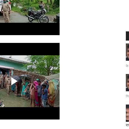
के
गि
रा