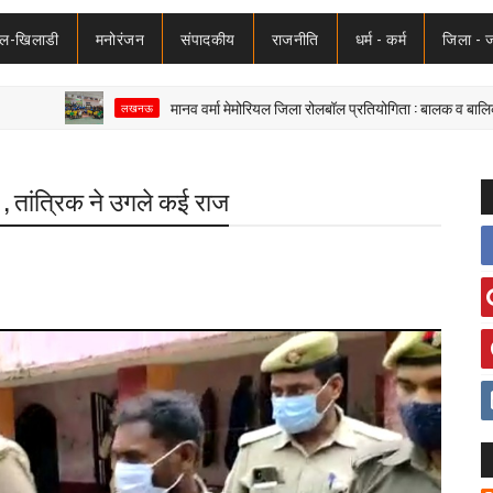
ेल-खिलाडी
मनोरंजन
संपादकीय
राजनीति
धर्म - कर्म
जिला - 
मानव वर्मा मेमोरियल जिला रोलबॉल प्रतियोगिता : बालक व बालिका दोनों वर्ग म
लखनऊ
र , तांत्रिक ने उगले कई राज