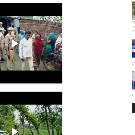
गो
मह
कार
मु
कर