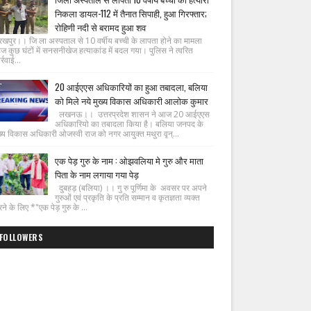
निकला डायल-112 में तैनात सिपाही, हुआ गिरफ्तार;
रोहिणी नदी से बरामद हुआ शव
रखपुर।। जि ला अस्पताल से 10 वर्षीय बच्ची के लापता होने का मामला
ज कुछ घंटों में सनसनीखेज हत्याकांड में बदल गया। पुलिस ने त्वरित
्रवाई...
20 आईएएस अधिकारियों का हुआ तबादला, बलिया
को मिले नये मुख्य विकास अधिकारी आलोक कुमार
लखनऊ।। उत्तरप्रदेश शासन ने आज 20 आईएएस
अधिकारियो का तबादला किया है। बलिया जनपद के
ख्य विकास अधिकारी ओजस्वी राज को नगर आयुक्त मथुरा वृन्...
एक पेड़ गुरु के नाम : ओझवलिया मे गुरु और माता
पिता के नाम लगाया गया पेड़
दुबहड़ (बलिया) ।। गु रु पूर्णिमा के अवसर पर अपने
गुरुओं एवं प्रकृति के प्रति सम्मान व कृतज्ञता व्यक्त
ने के लिए *"एक पेड़ गुरु के ...
FOLLOWERS