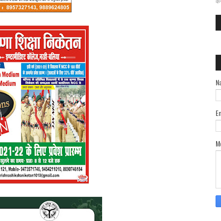
कर
N
E
M