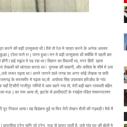
्रा करने की बड़ी उत्सुकता थी l वैसे तो रेल मे यात्रा करने के अनेक अवसर
ुल्हा ( टोला फत्ते रा ) जाना हुआ l मन मे बड़ी उत्सुकता थी क्योंकि मै पहली बार
ंगी l हाई स्कूल मे पढ रहा था l विज्ञान का विद्यार्थी था, मगर हिंदी ख़ास
ं एवं लेखकों को खंगाला करता था l पुस्तक की कहानी, और कविता के शीर्ष मे उस
था ,उसे जरूर पढ़ता था l अपने जानने वाले जगह का अगर कोई लेखक या कवि
आजमगढ़ के सरायमीर मे पढ़ता था,तो अयोध्या सिंह उपाध्याय हरिऔध के गांव
ाँ टिसौरी गाजीपुर गर्मियों मे आम खाने गया तो, मेरी बड़ी बहन रामावती बहिन
 मऊ ) का नाम आया तो, झटके से हल्दीघाटी के रचईता पंडित श्यामनारायण
दूर निकल आया l यह बिडंबना हुई या फिर मेरी लेखन शैली की गड़बडी l वैसे मै
या l छपरहिया ट्रेन यानि जो ट्रेन मऊ से छपरा जाती है, उसे गांव घर की बोली मे