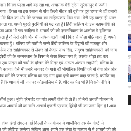
्टेशन गिनता पढ़ता आगे बढ़ रहा था, अचानक मेरी ट्रेन सुरेमनपुर मे रुकी l
 l लिखा था इस स्थान से पांच किलो मीटर की दूरी पर दुबे छपरा मे डॉ हजारी
े तो मेरे दिल का और मेरे जनपद का साहित्यकार मिल गया l मेरी यह यात्रा ही अमर
गो
मह
लगता था, अपने पुरखे पुरनियों को पढ रहा हुँ l हिंदी साहित्य के इस महामनीषी को
कार
जा आज भी गद्य साहित्य मे आचार्य जी की प्रासंगिकता के आलोक मे दृष्टिगत
रता हुँ तो मेरी रूचि और भी अधिक बढ़ती गयी l फिर से थोड़ा पीछे जाता हुँ, अपने
ता हुँ l बलिया की माटी मे जन्मे हिंदी साहित्य के विद्वानों की मजबूत और
 मूर्धन्य संत साहित्यकार से लेकर डॉ केदार नाथ सिंह, सदृश्य साहित्यकारों को जन्म
 द्विवेदी जी के जन्मस्थान के विषय मे जैसा लिखा गया है, उसके थोड़ा हट कर
मु
एक यात्रा की चर्चा के दौरान मेरे मित्र एवं अत्यंत अंतरंग सहयोगी, बलिया के
ह ने बताया l वैसे भी हमारे जनपद के गावो की भौगोलिक स्थिति को माँ गंगा और और
ीच बसें मेरे जनपद बलिया का यह भाग द्वाबा इसी कारण कहा जाता है, क्योंकि यह
ैं कि आचार्य जी का घर ओझवालिया मे है, और वह पेड़ भी है जिसके नीचे वे
कर
 हुआ l मुंशी प्रेमचंद का गांव लमही तीर्थ ही तो है l हां मेरी अगली योजना मे
ज आचार्य जी का यानि आचार्य हजारी प्रसाद द्विवेदी जी का जन्म दिन है l आज
 विश्व हिंदी संगठन नई दिल्ली के आयोजन मे आयोजित एक वेब गोष्टी मे
े की कोशिश करूंगाl लेकिन आज अपने इस लेख के माध्यम से मै आचार्य जी को