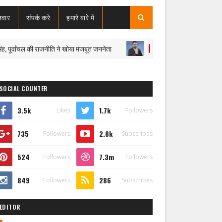
जवार
संपर्क करे
हमारे बारे में
ल की राजनीति ने खोया मजबूत जननेता
पूर्वांचल की राजनीति को बड़ा झट
दुःखद
SOCIAL COUNTER
3.5k
1.7k
Likes
Followers
735
2.8k
Followers
Subscribes
524
7.3m
Followers
Followers
849
286
Followers
Subscribes
EDITOR