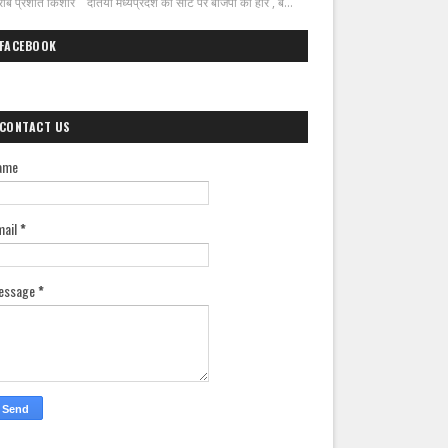
ीब प्रशांत किशोर दतिया मध्यप्रदेश की सीट पर बीजेपी की हार , ब...
FACEBOOK
CONTACT US
ame
mail
*
essage
*