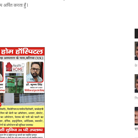
प अर्पित करता हुँ l
के
गि
रा
दत