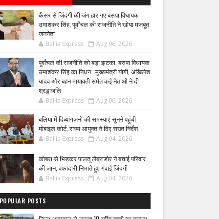
कैंसर से जिंदगी की जंग हार गए बसपा विधायक
उमाशंकर सिंह, पूर्वांचल की राजनीति ने खोया मजबूत
जननेता
Ballia Express
Aug 06, 2026
पूर्वांचल की राजनीति को बड़ा झटका, बसपा विधायक
उमाशंकर सिंह का निधन : मुख्यमंत्री योगी, अखिलेश
यादव और बहन मायावती समेत कई नेताओं ने दी
श्रद्धांजलि
Ballia Express
Aug 06, 2026
बलिया में दिव्यांगजनों की समस्याएं सुनने पहुंची
मोबाइल कोर्ट, राज्य आयुक्त ने दिए सख्त निर्देश
Ballia Express
Aug 04, 2026
कोबरा से भिड़कर पालतू लैब्राडोर ने बचाई परिवार
की जान, वफादारी निभाते हुए गंवाई जिंदगी
Ballia Express
Aug 04, 2026
POPULAR POSTS
जिला अस्पताल से लापता 10 वर्षीय बच्ची का हत्यारा