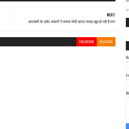
रा
दत
कर
NEXT
बाराबंकी के उबेद अंसारी ने बनाया मोदी ब्रांड गमछा,खूब हो रही है मांग
FACEBOOK
BLOGGER
N
E
M