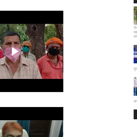
गो
मह
कार
मु
कर