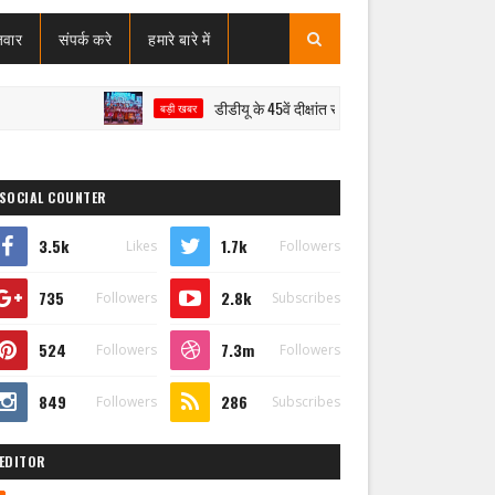
जवार
संपर्क करे
हमारे बारे में
डीडीयू के 45वें दीक्षांत समारोह में मेधावियों का सम्मान, राज्यपाल 
बड़ी खबर
SOCIAL COUNTER
3.5k
1.7k
Likes
Followers
735
2.8k
Followers
Subscribes
524
7.3m
Followers
Followers
849
286
Followers
Subscribes
EDITOR