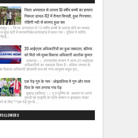
जिला अस्पताल से लापता 10 वर्षीय बच्ची का हत्यारा
निकला डायल-112 में तैनात सिपाही, हुआ गिरफ्तार;
रोहिणी नदी से बरामद हुआ शव
रखपुर।। जि ला अस्पताल से 10 वर्षीय बच्ची के लापता होने का मामला
ज कुछ घंटों में सनसनीखेज हत्याकांड में बदल गया। पुलिस ने त्वरित
्रवाई...
20 आईएएस अधिकारियों का हुआ तबादला, बलिया
को मिले नये मुख्य विकास अधिकारी आलोक कुमार
लखनऊ।। उत्तरप्रदेश शासन ने आज 20 आईएएस
अधिकारियो का तबादला किया है। बलिया जनपद के
ख्य विकास अधिकारी ओजस्वी राज को नगर आयुक्त मथुरा वृन्...
एक पेड़ गुरु के नाम : ओझवलिया मे गुरु और माता
पिता के नाम लगाया गया पेड़
दुबहड़ (बलिया) ।। गु रु पूर्णिमा के अवसर पर अपने
गुरुओं एवं प्रकृति के प्रति सम्मान व कृतज्ञता व्यक्त
ने के लिए *"एक पेड़ गुरु के ...
FOLLOWERS