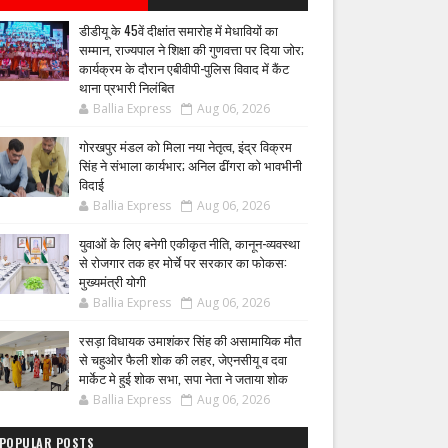
डीडीयू के 45वें दीक्षांत समारोह में मेधावियों का
सम्मान, राज्यपाल ने शिक्षा की गुणवत्ता पर दिया जोर;
कार्यक्रम के दौरान एबीवीपी-पुलिस विवाद में कैंट
थाना प्रभारी निलंबित
Ballia Express
Aug 06, 2026
गोरखपुर मंडल को मिला नया नेतृत्व, इंद्र विक्रम
सिंह ने संभाला कार्यभार; अनिल ढींगरा को भावभीनी
विदाई
Ballia Express
Aug 06, 2026
युवाओं के लिए बनेगी एकीकृत नीति, कानून-व्यवस्था
से रोजगार तक हर मोर्चे पर सरकार का फोकस:
मुख्यमंत्री योगी
Ballia Express
Aug 06, 2026
रसड़ा विधायक उमाशंकर सिंह की असामायिक मौत
से चहुओर फैली शोक की लहर, जेएनसीयू व दवा
मार्केट मे हुई शोक सभा, सपा नेता ने जताया शोक
Ballia Express
Aug 06, 2026
POPULAR POSTS