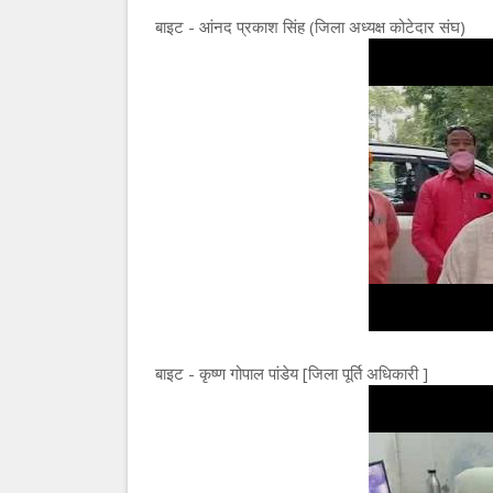
बाइट - आंनद प्रकाश सिंह (जिला अध्यक्ष कोटेदार संघ)
बाइट - कृष्ण गोपाल पांडेय [जिला पूर्ति अधिकारी ]