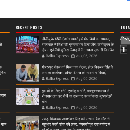
RECENT POSTS
TOTA
डीडीयू के 45वें दीक्षांत समारोह में मेधावियों का सम्मान,
से
राज्यपाल ने शिक्षा की गुणवत्ता पर दिया जोर; कार्यक्रम के
1
दौरान एबीवीपी-पुलिस विवाद में कैंट थाना प्रभारी निलंबित
Ballia Express
Aug 06, 2026
के
गोरखपुर मंडल को मिला नया नेतृत्व, इंद्र विक्रम सिंह ने
ूचित
संभाला कार्यभार; अनिल ढींगरा को भावभीनी विदाई
Ballia Express
Aug 06, 2026
युवाओं के लिए बनेगी एकीकृत नीति, कानून-व्यवस्था से
्तदान
रोजगार तक हर मोर्चे पर सरकार का फोकस: मुख्यमंत्री
योगी
Ballia Express
Aug 06, 2026
ए
रसड़ा विधायक उमाशंकर सिंह की असामायिक मौत से
ी गाज
चहुओर फैली शोक की लहर, जेएनसीयू व दवा मार्केट मे
हुई शोक सभा, सपा नेता ने जताया शोक