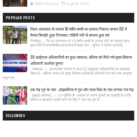
Ballia Express
Aug 04, 2026
POPULAR POSTS
जिला अस्पताल से लापता 10 वर्षीय बच्ची का हत्यारा निकला डायल-112 में
तैनात सिपाही, हुआ गिरफ्तार; रोहिणी नदी से बरामद हुआ शव
गोरखपुर।। जि ला अस्पताल से 10 वर्षीय बच्ची के लापता होने का मामला महज
कुछ घंटों में सनसनीखेज हत्याकांड में बदल गया। पुलिस ने त्वरित कार्रवाई...
20 आईएएस अधिकारियों का हुआ तबादला, बलिया को मिले नये मुख्य विकास
अधिकारी आलोक कुमार
लखनऊ।। उत्तरप्रदेश शासन ने आज 20 आईएएस अधिकारियो का तबादला
किया है। बलिया जनपद के मुख्य विकास अधिकारी ओजस्वी राज को नगर आयुक्त
मथुरा वृन्...
एक पेड़ गुरु के नाम : ओझवलिया मे गुरु और माता पिता के नाम लगाया गया पेड़
दुबहड़ (बलिया) ।। गु रु पूर्णिमा के अवसर पर अपने गुरुओं एवं प्रकृति के प्रति
सम्मान व कृतज्ञता व्यक्त करने के लिए *"एक पेड़ गुरु के ...
FOLLOWERS