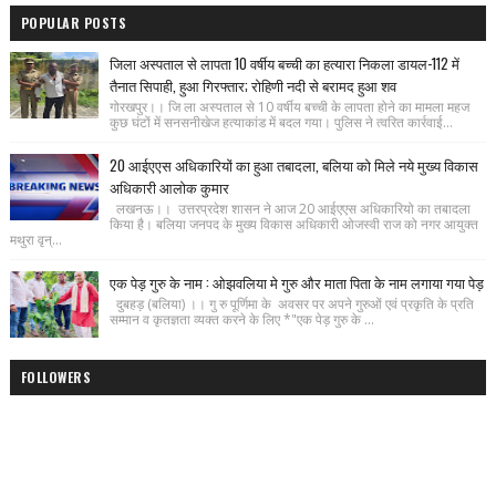
POPULAR POSTS
जिला अस्पताल से लापता 10 वर्षीय बच्ची का हत्यारा निकला डायल-112 में
तैनात सिपाही, हुआ गिरफ्तार; रोहिणी नदी से बरामद हुआ शव
गोरखपुर।। जि ला अस्पताल से 10 वर्षीय बच्ची के लापता होने का मामला महज
कुछ घंटों में सनसनीखेज हत्याकांड में बदल गया। पुलिस ने त्वरित कार्रवाई...
20 आईएएस अधिकारियों का हुआ तबादला, बलिया को मिले नये मुख्य विकास
अधिकारी आलोक कुमार
लखनऊ।। उत्तरप्रदेश शासन ने आज 20 आईएएस अधिकारियो का तबादला
किया है। बलिया जनपद के मुख्य विकास अधिकारी ओजस्वी राज को नगर आयुक्त
मथुरा वृन्...
एक पेड़ गुरु के नाम : ओझवलिया मे गुरु और माता पिता के नाम लगाया गया पेड़
दुबहड़ (बलिया) ।। गु रु पूर्णिमा के अवसर पर अपने गुरुओं एवं प्रकृति के प्रति
सम्मान व कृतज्ञता व्यक्त करने के लिए *"एक पेड़ गुरु के ...
FOLLOWERS