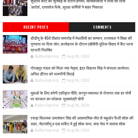
सुप्रीम कोर्ट की सुनवाई के दौरान हंगामा, याचिकाकर्ता ने जजों को दिया
'आदेश', दस्तावेज फेंके, सुरक्षा कर्मियों ने बाहर निकाला
RECENT POSTS
COMMENTS
डीडीयू के 45वें दीक्षांत समारोह में मेधावियों का सम्मान, राज्यपाल ने शिक्षा की
गुणवत्ता पर दिया जोर; कार्यक्रम के दौरान एबीवीपी-पुलिस विवाद में कैंट थाना
प्रभारी निलंबित
Ballia Express
Aug 06, 2026
गोरखपुर मंडल को मिला नया नेतृत्व, इंद्र विक्रम सिंह ने संभाला कार्यभार;
अनिल ढींगरा को भावभीनी विदाई
Ballia Express
Aug 06, 2026
युवाओं के लिए बनेगी एकीकृत नीति, कानून-व्यवस्था से रोजगार तक हर मोर्चे
पर सरकार का फोकस: मुख्यमंत्री योगी
Ballia Express
Aug 06, 2026
रसड़ा विधायक उमाशंकर सिंह की असामायिक मौत से चहुओर फैली शोक की
लहर, जेएनसीयू व दवा मार्केट मे हुई शोक सभा, सपा नेता ने जताया शोक
Ballia Express
Aug 06, 2026