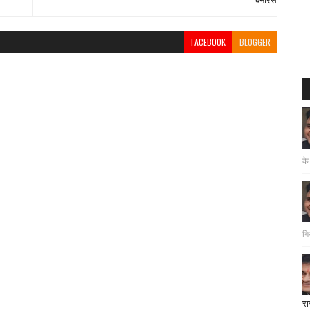
FACEBOOK
BLOGGER
के
गि
रा