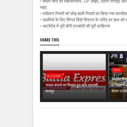
•
सीएम योगी का महाअभियान, UP आइए, उद्योग लगाइए और
पाइए
•
पर्यावरण नियमों को छोड़ बाकी नियमों का किया गया सरली
•
उद्यमियो के लिए सिंगल विंडो सिस्टम के जरिए हर हाथ को र
•
आटोमोड में पूरी होगी एनओसी की पूरी प्रक्रिया
SHARE THIS
STATE
ACCIDENT
केंद्रीय वित
सड़क हादसे का शिकार हुए सात प्रवासी
से किसानों 
मजदूर
केशव प्रसाद