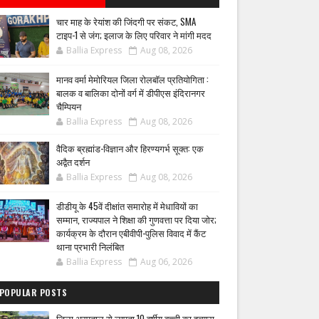
चार माह के रेयांश की जिंदगी पर संकट, SMA
टाइप-1 से जंग; इलाज के लिए परिवार ने मांगी मदद
Ballia Express
Aug 08, 2026
मानव वर्मा मेमोरियल जिला रोलबॉल प्रतियोगिता :
बालक व बालिका दोनों वर्ग में डीपीएस इंदिरानगर
चैम्पियन
Ballia Express
Aug 08, 2026
वैदिक ब्रह्मांड-विज्ञान और हिरण्यगर्भ सूक्त: एक
अद्वैत दर्शन
Ballia Express
Aug 08, 2026
डीडीयू के 45वें दीक्षांत समारोह में मेधावियों का
सम्मान, राज्यपाल ने शिक्षा की गुणवत्ता पर दिया जोर;
कार्यक्रम के दौरान एबीवीपी-पुलिस विवाद में कैंट
थाना प्रभारी निलंबित
Ballia Express
Aug 06, 2026
POPULAR POSTS
जिला अस्पताल से लापता 10 वर्षीय बच्ची का हत्यारा