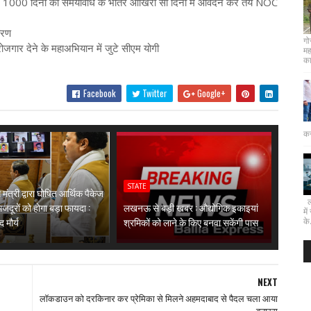
 1000 दिनों की समयावधि के भीतर आखिरी सौ दिनों में आवेदन कर तय NOC
करण
गो
ोजगार देने के महाअभियान में जुटे सीएम योगी
मह
कार
Facebook
Twitter
Google+
कर
STATE
्त मंत्री द्वारा घोषित आर्थिक पैकेज
लख
मजदूरों को होगा बड़ा फायदा :
लखनऊ से बड़ी खबर : औद्योगिक इकाइयां
मे
 मौर्य
श्रमिकों को लाने के किए बनवा सकेंगी पास
के.
NEXT
लॉकडाउन को दरकिनार कर प्रेमिका से मिलने अहमदाबाद से पैदल चला आया
बनारस