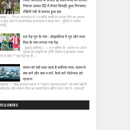
निकला डायल-112 में तैनात सिपाही, हुआ गिरफ्तार;
रोहिणी नदी से बरामद हुआ शव
रखपुर।। जि ला अस्पताल से 10 वर्षीय बच्ची के लापता होने का मामला
ज कुछ घंटों में सनसनीखेज हत्याकांड में बदल गया। पुलिस ने त्वरित
्रवाई...
एक पेड़ गुरु के नाम : ओझवलिया मे गुरु और माता
पिता के नाम लगाया गया पेड़
दुबहड़ (बलिया) ।। गु रु पूर्णिमा के अवसर पर अपने
गुरुओं एवं प्रकृति के प्रति सम्मान व कृतज्ञता व्यक्त
ने के लिए *"एक पेड़ गुरु के ...
सावन को क्यों कहा जाता है सर्वोत्तम मास, सावन मे
क्या करें और क्या न करें, कैसे करें भोलेनाथ को
प्रसन्न
नऊ।। हिंदू सनातन परंपरा में *सावन (श्रावण) मास* को सभी महीनों
ं सर्वश्रेष्ठ और भगवान शिव का सबसे प्रिय महीना माना गया है। शास्त्रों
..
FOLLOWERS