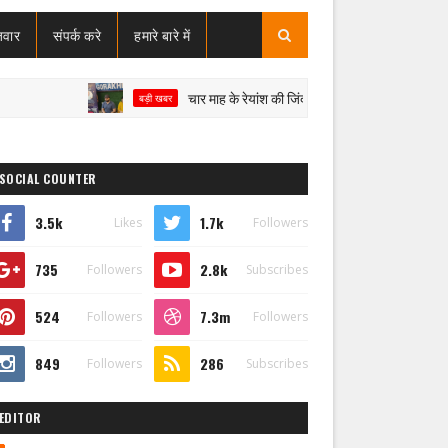
जवार
संपर्क करे
हमारे बारे में
चार माह के रेयांश की जिंदगी पर संकट, SMA टाइप-1 से जंग; इलाज क
बड़ी खबर
SOCIAL COUNTER
3.5k
1.7k
Likes
Followers
735
2.8k
Followers
Subscribes
524
7.3m
Followers
Followers
849
286
Followers
Subscribes
EDITOR